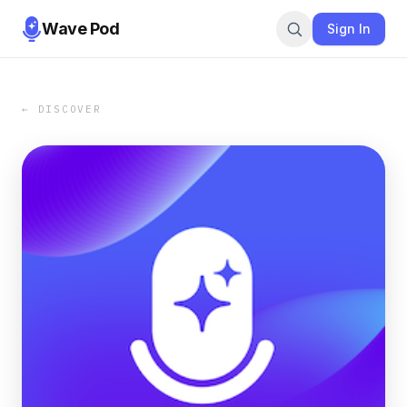
Wave Pod
Sign In
← DISCOVER