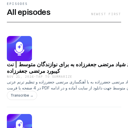
EPISODES
All episodes
NEWEST FIRST
نت کیبورد شیاد مرتضی جعفرزاده به برای نوازندگان متوسط | نت
کیبورد مرتضی جعفرزاده
NOV 21, 2024
·
TAP TO SUMMARIZE
اد مرتضی جعفرزاده به با آهنگسازی مرتضی جعفرزاده و تنظیم ترنم عزتی
در 4 صفحه با فرمت PDF برای نوازندگان متوسط جهت دانلود از سایت آماده و در ادامه
 پیش نمایش نت و فایل صوتی را مشاهده فرمایید نت کیبورد شیاد مرتضی
Transcribe →
جعفرزاده به برای نوازندگان متوسط | نت کیبورد مرتضی جعفرزاده
document.createElement('audio');
https://dl.notdoni.com/UploadedFiles/FilesNote/taranomezati/vo
8771-413d-bdf1-8ead0142dbc6_shayyad%20morteza%20jafar
 مرتضی جعفرزاده به آهنگساز : مرتضی جعفرزاده تنظیم نت کیبورد : ترنم