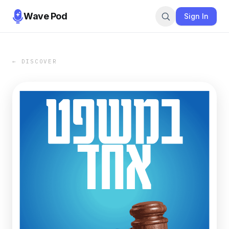
Wave Pod
Sign In
← DISCOVER