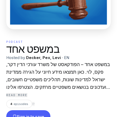
PODCAST
במשפט אחד
Hosted by
Decker, Pex, Levi
·
EN
במשפט אחד – הפודקאסט של משרד עורכי הדין דקר,
פקס, לוי. כאן תמצאו מידע חיוני על הגירה ממדינת
ישראל למדינות שונות, תהליכים משפטיים חשובים,
ועדכונים בנושאים משפטיים מרתקים. הצטרפו אלינו
לשיחות עם מומחים בתחום המשפט, שיעשו סדר בכל
READ MORE
מה שצריך לדעת – בפשטות, בבהירות, ובמשפט אחד.
4
episodes
⟳
Sign in to save