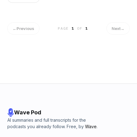
ההגבלות של ויזת תייר? אילו ויזות עבודה קיימות? ואיך ניתן להיערך
נכון לתהליך הבקשהשאלות מרכזיות בפרק:מדוע ויזת תייר אינה
מספיקה למי שמעוניין לעבוד בארה"ב?אילו סוגי ויזות עבודה זמינות
לישראלים?מהם הקריטריונים לקבלת ויזות כגון H1B, E1, E2, L, ו-O?
עד כמה חשוב תכנון מקדים והכנת תוכנית עסקית?אילו אתגרים
←
Previous
Next
→
PAGE
1
OF
1
עומדים בפני מבקשי ויזות עבודה?במהלך הפרק, רבקה מרדכי
מסבירה על המורכבויות של ויזות העבודה בארה"ב. היא מפרטת את
ההבדלים בין ויזות שונות, את הדרישות לכל אחת, ואת האתגרים
הניצבים בפני מבקשי ויזות. השיחה מדגישה את החשיבות של תכנון
מראש, קבלת ייעוץ מתאים, והכנה מסודרת לפני הגשת הבקשה, כדי
למנוע עיכובים ודחיות.מתכננים לעבוד בארה"ב? חשוב להבין את
אפשרויות הוויזה שלכם מראש! האזינו לפרק המלא כדי לקבל את כל
המידע החשוב לפני הגשת הבקשה שלכם
Wave Pod
AI summaries and full transcripts for the
podcasts you already follow. Free, by
Wave
.