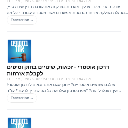
FEB 19, 2025
·
00:42:01
·
TAP TO SUMMARIZE
עורכת הדין מינדי ארליך מארחת בפרק זה את עורכת הדין שירה גריי,
מנהלת מחלקת אזרחות גרמנית ממשרדנו אשר מסבירה עבורנו - כל מה
דאי לדעת - על הליך הוצאת דרכון גרמני עבור יהודים/ישראלים: יתרונות,
Transcribe →
זכאות, שינויים בחוק, טיפים, שבירת מיתוסים ועוד.נתראה בפרק הבא! 🎧🎙‪
@mishpat_echad_podcast‬ 🎧🎙לצפייה בפודקאסט:
&nbsp;&nbsp;&nbsp;•&nbsp;במשפט&nbsp;אחד&nbsp;-
&nbsp;הפודקאסט&nbsp;🎙🎧&nbsp;&nbsp;Instagram/
&nbsp;&nbsp;/&nbsp;mishpat_echad_podcast&nbsp;&nbsp;TikT
https://www.tiktok.com/@mishpat_echad...Facebook/
&nbsp;&nbsp;/&nbsp;mishpat.echad.podcast&nbsp;&nbsp;
דרכון אוסטרי - זכאות, שינויים בחוק וטיפים
לקבלת אזרחות
FEB 12, 2025
·
00:24:10
·
TAP TO SUMMARIZE
ש לכם שורשים אוסטריים? ייתכן שגם אתם זכאים לדרכון אוסטרי!
איך תוכלו לדעת? *צפו בסרטון וגילו את כל מה שצריך לדעת.* עו"ד
מיכאל דקר מארח את קיריל בלכר, פרליגל מומחה בבדיקות
Transcribe →
ארכיוניות, לשיחה מרתקת על הדרך לקבלת האזרחות האוסטרית: ✅
מי באמת זכאי לדרכון אוסטרי – במיוחד צאצאים ליהודים יוצאי
אוסטריה ✅ השינויים בחוק שפותחים דלת לעוד זכאים ✅ סיפורים
אמיתיים ממקרים משפטיים מפתיעים ✅ איך חיפוש ארכיוני יכול
להיות המפתח שלכם לאזרחות? ✅ טיפים סופר חשובים שיחסכו לכם