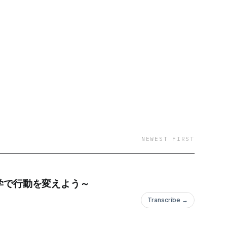
ョナルスクール 中学高
認定行動テクニシャン(RBT) 教育
NEWEST FIRST
科学で行動を変えよう～
Transcribe →