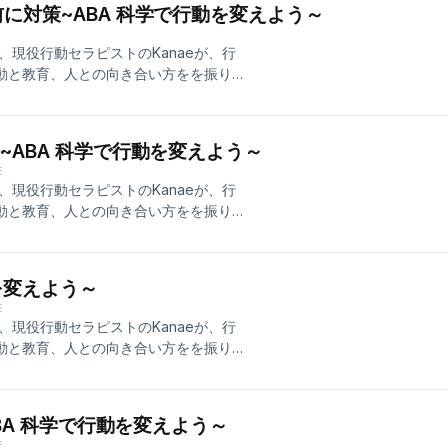
に対策~ABA 科学で行動を変えよう～
とよび、これもまた行動の一種と捉え
他の行動同様環境に左右されますが、
現役行動セラピストのKanaeが、行
あなたの認知も歪められているかもし
行動と教育、人との向き合い方をを振り
の質を向上するために使用できる科学的
教育、人の行動にまつわるお話を実体験を交
きやすい日常に。
。 今回は問題行動の予防戦略について
す。欲求を満たすための行動が社会的、
~ABA 科学で行動を変えよう～
行動。 欲求をコントロールするのは難
E
ョンをコントロールすることで事前に
現役行動セラピストのKanaeが、行
が日常で自分の暮らしの質を向上するた
行動と教育、人との向き合い方をを振り
の行動を変えてより生きやすい日常に。
教育、人の行動にまつわるお話を実体験を交
 集団の行動を変えて社会に変革を。 気
。 今回は遅延価値割引についてお話し
で人の行動を変えていきます。
前の欲求にはなかなか勝てない。これは
らから
動を変えよう～
計画的に訓練することで、さらに価値の
E
とを学ぶことができます。 途中子ども
現役行動セラピストのKanaeが、行
すがご容赦ください。 ABAは誰もが
行動と教育、人との向き合い方をを振り
できる科学的アプローチです。 自分の
教育、人の行動にまつわるお話を実体験を交
行動を変えて円満な人間関係の構築に。
。 今回はプロンプトヒエラルキーと視
気持ちの持ち様ではなく、客観的な視点
行動を促すとき、ついつい厚かましく言
anae570 質問・コメントはこちらから
ABA 科学で行動を変えよう～
反発を買いやすい促しになります。言
E