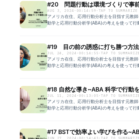
#20 問題行動は環境づくりで事前
行動学では考えや感情をプライベートイベント
AUG 3, 2024
·
00:14:59
·
TAP TO SUMMARIZE
ます。行動であるプライベートイベントもまた
アメリカ在住、応用行動分析士を目指す元教師、
環境によって変化したプライベートイベントで
動学と応用行動分析学(ABA)の考えを使って
れません。 ABAは誰もが日常で自分の暮らし
返るPodcast. 人間関係の悩み、子育て、
アプローチです。 自分の行動を変えてより生
えながら行動の科学の視点でとらえていきます
お話しました。 欲求とは誰しもが持つ本能で
#19 目の前の誘惑に打ち勝つ方法
文化的に受け入れられない形で起こるのが問題
JUL 24, 2024
·
00:14:55
·
TAP TO SUMMARIZ
しいですが、欲求を満たそうとするモチベーシ
アメリカ在住、応用行動分析士を目指す元教師、
問題行動を予防ことができます。 ABAは誰も
動学と応用行動分析学(ABA)の考えを使って
めに使用できる科学的アプローチです。 自分
返るPodcast. 人間関係の悩み、子育て、
誰かの行動を変えて円満な人間関係の構築に。
えながら行動の科学の視点でとらえていきます
合いや気持ちの持ち様ではなく、客観的な視点
ました。 魅力的な報酬、未来の幸せも、目の
Instagram; Kanae570 質問・コメントはこち
#18 自然な導き~ABA 科学で行
動物が持つ本能です。 しかし、私たち人間は
⁠⁠https://forms.gle/PokF8i7uLHwWukx88⁠
JUL 11, 2024
·
00:13:05
·
TAP TO SUMMARIZ
あるもののために、目の前の欲求を押さえるこ
アメリカ在住、応用行動分析士を目指す元教師、
の声が入って聞きづらいところがあるかと思いま
動学と応用行動分析学(ABA)の考えを使って
日常で自分の暮らしの質を向上するために使用
返るPodcast. 人間関係の悩み、子育て、
行動を変えてより生きやすい日常に。 誰かの
えながら行動の科学の視点でとらえていきます
集団の行動を変えて社会に変革を。 気合いや
覚プロンプトについてお話しました。 誰かの
で人の行動を変えていきます。 Instagram; K
#17 BSTで効率よい学びを作る~
葉で逐一指示を出していませんか。言葉は時に
⁠⁠https://forms.gle/PokF8i7uLHwWukx88⁠
JUN 27, 2024
·
00:14:43
·
TAP TO SUMMARIZ