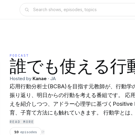
PODCAST
誰でも使える行
Hosted by
Kanae
·
JA
応用行動分析士(BCBA)を目指す元教師が、行動
振り返り、明日からの行動を考える番組です。 応用行
えを紹介しつつ、アドラー心理学に基づくPositive Di
育、子育て方法にも触れていきます。 行動学とは、生き物の行動について
学ぶ学問です。応用行動分析学はその行動学に基づ
READ MORE
な誰かの行動を改善したり、パフォーマンス向上を
10
episodes
⟳