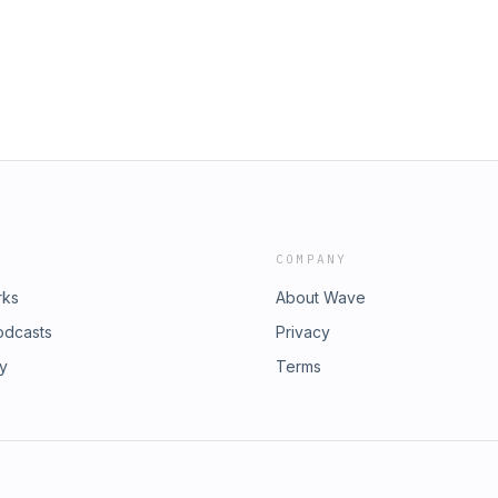
スキルや周囲の協力が必要。 ABAは誰
使用できる科学的アプローチです。 自
かの行動を変えて円満な人間関係の構築
合いや気持ちの持ち様ではなく、客観的な
; Kanae570 質問・コメントはこちらか
COMPANY
rks
About Wave
odcasts
Privacy
ry
Terms