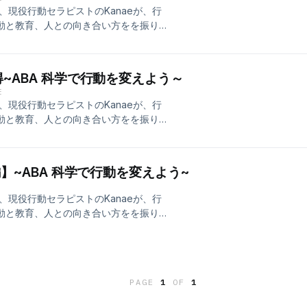
るかも?! ABAは誰もが日常で自分の
現役行動セラピストのKanaeが、行
アプローチです。 自分の行動を変えて
行動と教育、人との向き合い方をを振り
円満な人間関係の構築に。 集団の行動を
教育、人の行動にまつわるお話を実体験を交
様ではなく、客観的な視点で人の行動を
Behavior skills training)
 質問・コメントはこちらから
。 他者や子どもに何か新しいことを教
得~ABA 科学で行動を変えよう～
いませんか？そんなときは指導の流れ
E
せん。 ABAは誰もが日常で自分の暮
現役行動セラピストのKanaeが、行
プローチです。 自分の行動を変えてよ
行動と教育、人との向き合い方をを振り
満な人間関係の構築に。 集団の行動を変
教育、人の行動にまつわるお話を実体験を交
ではなく、客観的な視点で人の行動を変
。 今回は課題分析と行動連鎖について
質問・コメントはこちらから
複雑でどこから手をつけて良いのか分か
編】~ABA 科学で行動を変えよう~
分析をすることで、どこに躓きがあるの
意識することで、習得手順、サポートの
現役行動セラピストのKanaeが、行
 ABAは誰もが日常で自分の暮らしの
行動と教育、人との向き合い方をを振り
チです。 自分の行動を変えてより生き
教育、人の行動にまつわるお話を実体験を交
間関係の構築に。 集団の行動を変えて社
 今回はNET自然環境教育と社会的妥
く、客観的な視点で人の行動を変えてい
は普段の生活環境に近い状態で行動の学
メントはこちらから
せる取り組み、手法です。 【自然環境
PAGE
1
OF
1
を身に着けられる。 ・自然なやり取りな
チベーションが保ちやすい。 Cons