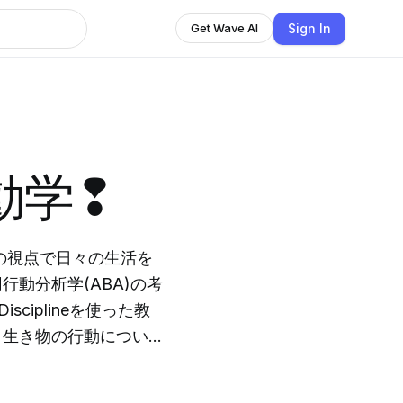
Sign In
Get Wave AI
動学❢
学の視点で日々の生活を
動分析学(ABA)の考
sciplineを使った教
き、私たち自身や大切
目指す学問、サービス