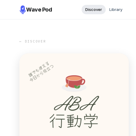
Wave Pod
Discover
Library
← DISCOVER