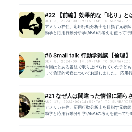
えながら行動の科学の視点でとらえていきます。
るとは何か。行動学で考えたときに最も効果が
#22 【前編】効果的な「叱り」
ました。 ABAは誰もが日常で自分の暮らしの
OCT 3, 2024
·
00:09:15
·
TAP TO SUMMARIZE
プローチです。 自分の行動を変えてより生きやすい日常に
アメリカ在住、応用行動分析士を目指す元教師、
質問・コメントはこちらから ⁠⁠https://forms.gle/
動学と応用行動分析学(ABA)の考えを使って
返るPodcast. 人間関係の悩み、子育て、
えながら行動の科学の視点でとらえていきます。
るとは何か。行動学で考えたときに最も効果が
#6 Small talk 行動学雑
ました。 ABAは誰もが日常で自分の暮らしの
SEP 8, 2024
·
00:14:59
·
TAP TO SUMMARIZE
プローチです。 自分の行動を変えてより生き
今回はとある番組で取り上げられていた子ども
して倫理的考察についてお話しました。 応用
スクを考えてみます。 今回のABAポイント 応用
の安全を最優先する。（危害のリスクを最小限に
かける 3． 望ましい行動を強化する。(強化を
#21 なぜ人は間違った情報に踊ら
やすい日常に。 誰かの行動を変えて円満な人
AUG 17, 2024
·
00:14:59
·
TAP TO SUMMARIZ
会に変革を。 気合いや気持ちの持ち様ではな
アメリカ在住、応用行動分析士を目指す元教師、
きます。 Instagram; Kanae570
動学と応用行動分析学(ABA)の考えを使って
返るPodcast. 人間関係の悩み、子育て、
えながら行動の科学の視点でとらえていきます。
報に踊らされて科学的根拠のないもにを妄信し