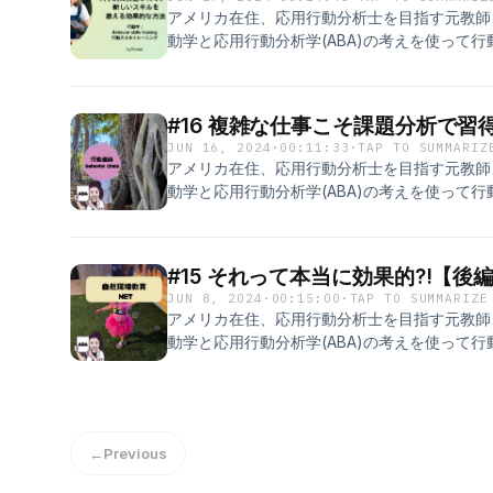
葉ではなく視覚に訴えると促しの成功確率があが
アメリカ在住、応用行動分析士を目指す元教師、
暮らしの質を向上するために使用できる科学的
動学と応用行動分析学(ABA)の考えを使って
より生きやすい日常に。 誰かの行動を変えて
返るPodcast. 人間関係の悩み、子育て、
変えて社会に変革を。 気合いや気持ちの持ち
えながら行動の科学の視点でとらえていきます。 今回はBST(
変えていきます。 Instagram; Kanae570
行動スキルトレーニングについてお話しました
⁠⁠https://forms.gle/PokF8i7uLHwWukx88⁠
#16 複雑な仕事こそ課題分析で習
えるとき、なかなか習得してくれないと悩んで
JUN 16, 2024
·
00:11:33
·
TAP TO SUMMARIZ
に何が足りていないのか見直すと良いかもしれま
アメリカ在住、応用行動分析士を目指す元教師、
らしの質を向上するために使用できる科学的ア
動学と応用行動分析学(ABA)の考えを使って
り生きやすい日常に。 誰かの行動を変えて円
返るPodcast. 人間関係の悩み、子育て、
えて社会に変革を。 気合いや気持ちの持ち様
えながら行動の科学の視点でとらえていきます
えていきます。 Instagram; Kanae570 
お話しました。 なかなか習得できない仕事、
⁠⁠https://forms.gle/PokF8i7uLHwWukx88⁠
#15 それって本当に効果的?!【後
らないスキルの習得にはまず課題分析。 課題
JUN 8, 2024
·
00:15:00
·
TAP TO SUMMARIZE
かが見えてきます。 また、行動連鎖の手法を
アメリカ在住、応用行動分析士を目指す元教師、
タイミングが分かり効率よく習得を目指せます。
動学と応用行動分析学(ABA)の考えを使って
質を向上するために使用できる科学的アプロー
返るPodcast. 人間関係の悩み、子育て、
やすい日常に。 誰かの行動を変えて円満な人
えながら行動の科学の視点でとらえていきます。
会に変革を。 気合いや気持ちの持ち様ではな
当性についてお話しました。 自然環境教育と
きます。 Instagram; Kanae570 質問・コ
びの機会を作り出し、新しい行動を身に着けさ
⁠⁠https://forms.gle/PokF8i7uLHwWukx88⁠
←
Previous
教育】 Pros ・普段の生活の文脈の中で行動
ので”学ばされている”感が他の方法より少なくモ