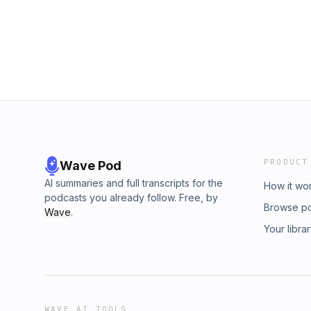
・学びの機会を生み出す工夫が必要; 指導者の
もが日常で自分の暮らしの質を向上するために
分の行動を変えてより生きやすい日常に。 誰
に。 集団の行動を変えて社会に変革を。 気
視点で人の行動を変えていきます。 Instagram
ら ⁠⁠https://forms.gle/PokF8i7uLHwWukx88⁠
PRODUCT
Wave Pod
AI summaries and full transcripts for the
How it wo
podcasts you already follow. Free, by
Browse p
Wave
.
Your libra
WAVE AI TOOLS