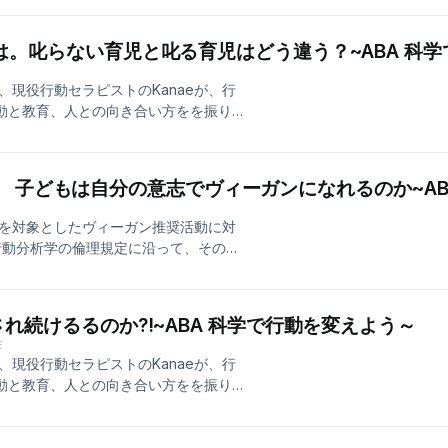
 今回は叱る育児vs叱らない育児 叱
期待できそうな叱りとは何かを考察し
とは。叱らない育児と叱る育児はどう違う？~ABA 科
質を向上するために使用できる科学的ア
。 Instagram; Kanae570
現役行動セラピストのKanaeが、行
PokF8i7uLHwWukx88⁠
行動と教育、人との向き合い方をを振り
教育、人の行動にまつわるお話を実体験を交
 今回は叱る育児vs叱らない育児 叱
期待できそうな叱りとは何かを考察し
談【倫理】 子どもは自分の意志でヴィーガンになれるのか~A
質を向上するために使用できる科学的ア
やすい日常に。
を対象としたヴィーガン推奨活動に対
行動分析学の倫理規定に沿って、そのリ
行動分析士倫理規定 1. クライアント
する) 2. 行動の機能に基づいて働き
優先する) 自分の行動を変えてより生き
され続けるるのか?!~ABA 科学で行動を変えよう～
間関係の構築に。 集団の行動を変えて社
E
く、客観的な視点で人の行動を変えてい
現役行動セラピストのKanaeが、行
行動と教育、人との向き合い方をを振り
教育、人の行動にまつわるお話を実体験を交
 今回はなぜ人はSNSなどに溢れる情
てしまうのかについてお話しました。