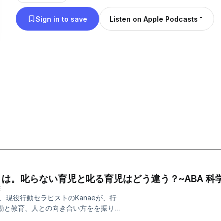
を指します。 【配信者情報】 ～教員歴～ マラウイ共和国 中学高校教員
Sign in to save
Listen on Apple Podcasts
アメリカ、ハワイ州 高校教員 都内インターナシ
校教員 日本語学校教員 ～資格～ Positive Discipline; Classroom educator
Positive Discipline; Parenting educator 
学(ABA）修士号 アメリカで教育学の修士号を取得したKanaeがお送りし
ます。
とは。叱らない育児と叱る育児はどう違う？~ABA 
E
現役行動セラピストのKanaeが、行
行動と教育、人との向き合い方をを振り
教育、人の行動にまつわるお話を実体験を交