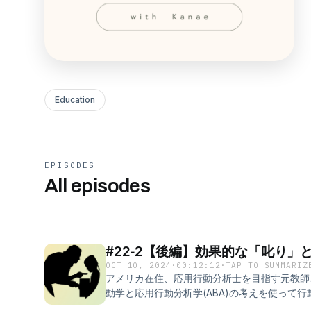
Education
EPISODES
All episodes
#22‐2【後編】効果的な「叱り」
OCT 10, 2024
·
00:12:12
·
TAP TO SUMMARIZ
アメリカ在住、応用行動分析士を目指す元教師、
動学と応用行動分析学(ABA)の考えを使って
返るPodcast. 人間関係の悩み、子育て、