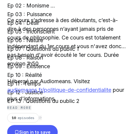
Ep 02 : Monisme
Ep 03 : Puissance
Ce cours s’adresse à des débutants, c’est-à-
Ep 04 : Désir
dire à des personnes n’ayant jamais pris de
Ep 05 : Inconscient
cours de philosophie. Ce cours est totalement
Ep 06 : Nature
indépendant du 1er cours et vous n'avez donc
Ep 07 : Questions du public 1
pas besoin d'avoir écouté le 1er cours. Durée
Ep 08 : Raison
environ 1h50
Ep 09 : Existence
Ep 10 : Réalité
Hébergé par Audiomeans. Visitez
Ep 11 : Temps
audiomeans.fr/politique-de-confidentialite
pour
Ep 12 : Justice
plus d'informations.
EP 13 : Questions du public 2
READ MORE
10
episodes
⟳
Sign in to save