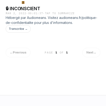
🔒 INCONSCIENT
MAR 2, 2022
·
00:01:37
·
TAP TO SUMMARIZE
Hébergé par Audiomeans. Visitez audiomeans.fr/politique-
de-confidentialite pour plus d'informations.
Transcribe →
←
Previous
Next
→
PAGE
1
OF
1