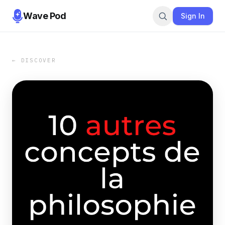
Wave Pod
Sign In
← DISCOVER