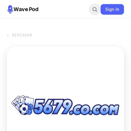
Wave Pod
Sign In
← DISCOVER