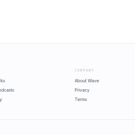
COMPANY
rks
About Wave
odcasts
Privacy
ry
Terms