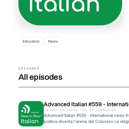
Education
News
EPISODES
All episodes
Advanced Italian #559 - Internat
1W AGO
·
00:11:06
·
TAP TO SUMMARIZE
Advanced Italian #558 - International news fr
politica diventa l'arena del Colosseo La sta
futuro di una città che cambia