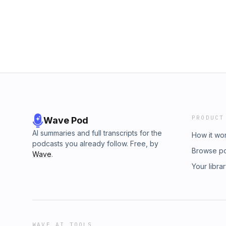
PRODUCT
Wave Pod
AI summaries and full transcripts for the
How it wo
podcasts you already follow. Free, by
Browse p
Wave
.
Your libra
WAVE AI TOOLS