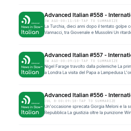
Advanced Italian #558 - Internat
3W AGO
·
00:11:58
·
TAP TO SUMMARIZE
La Turchia, dieci anni dopo il tentato golpe 
Vannacci, tra Giovenale e Mussolini Un ritardo
o il lusso come libertà
Advanced Italian #557 - Internat
3W AGO
·
00:09:10
·
TAP TO SUMMARIZE
Nigel Farage travolto dalla polemiche La pri
a Londra La visita del Papa a Lampedusa L'
Advanced Italian #556 - Internat
JUL 8
·
00:09:18
·
TAP TO SUMMARIZE
Un'occasione sprecata Giorgia Meloni e la s
Repubblica La giustizia oltre la punizione Win
capolavoro scomparso nel nulla