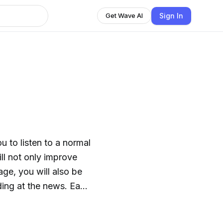
Sign In
Get Wave AI
 to listen to a normal
ill not only improve
ge, you will also be
ding at the news. Each
views on international
native Italian.