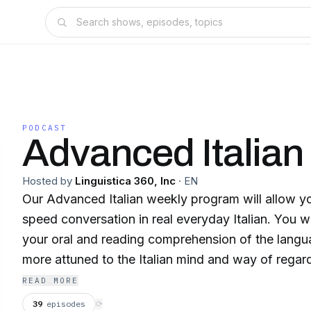
PODCAST
Advanced Italian
Hosted by
Linguistica 360, Inc
·
EN
Our Advanced Italian weekly program will allow you
speed conversation in real everyday Italian. You w
your oral and reading comprehension of the langua
more attuned to the Italian mind and way of regar
week our engaging hosts will share with you their 
READ MORE
and Italian events and help you think and feel as a 
39
episodes
⟳