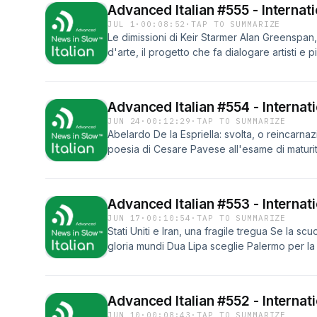
Advanced Italian #555 - Internat
JUL 1
·
00:08:52
·
TAP TO SUMMARIZE
Le dimissioni di Keir Starmer Alan Greenspan
d'arte, il progetto che fa dialogare artisti e p
giostrai
Advanced Italian #554 - Internat
JUN 24
·
00:12:29
·
TAP TO SUMMARIZE
Abelardo De la Espriella: svolta, o reincarnaz
poesia di Cesare Pavese all'esame di maturità
matrimoni da favola
Advanced Italian #553 - Internat
JUN 17
·
00:10:54
·
TAP TO SUMMARIZE
Stati Uniti e Iran, una fragile tregua Se la scu
gloria mundi Dua Lipa sceglie Palermo per la
Advanced Italian #552 - Internat
JUN 10
·
00:08:43
·
TAP TO SUMMARIZE