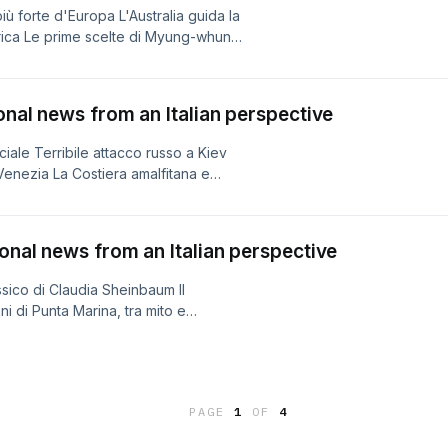
iù forte d'Europa L'Australia guida la
ettrica Le prime scelte di Myung-whun
ional news from an Italian perspective
iciale Terribile attacco russo a Kiev
Venezia La Costiera amalfitana e
ional news from an Italian perspective
ssico di Claudia Sheinbaum Il
ni di Punta Marina, tra mito e
PAGE
1
OF
4