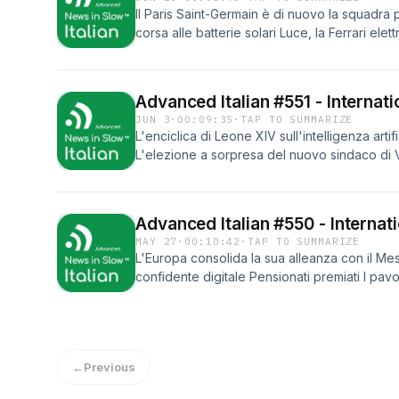
Il Paris Saint-Germain è di nuovo la squadra p
corsa alle batterie solari Luce, la Ferrari el
Chung, nuovo direttore musicale della Scala
Advanced Italian #551 - Internat
JUN 3
·
00:09:35
·
TAP TO SUMMARIZE
L'enciclica di Leone XIV sull'intelligenza artif
L'elezione a sorpresa del nuovo sindaco di 
l'assedio dei turisti
Advanced Italian #550 - Internat
MAY 27
·
00:10:42
·
TAP TO SUMMARIZE
L'Europa consolida la sua alleanza con il Me
confidente digitale Pensionati premiati I pavo
convivenza reale
←
Previous