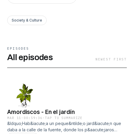
Society & Culture
EPISODES
All episodes
NEWEST FIRST
Amordiscos - En el jardín
MAR 11
·
00:59:36
·
TAP TO SUMMARIZE
&ldquo;Hab&iacute;a un peque&ntilde;o jard&iacute;n que
daba a la calle de la fuente, donde los p&aacute;jaros