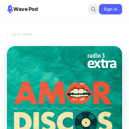
Wave Pod
Sign In
← DISCOVER