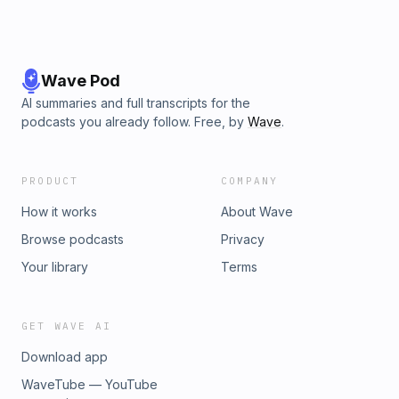
Wave Pod
AI summaries and full transcripts for the
podcasts you already follow. Free, by
Wave
.
PRODUCT
COMPANY
How it works
About Wave
Browse podcasts
Privacy
Your library
Terms
GET WAVE AI
Download app
WaveTube — YouTube