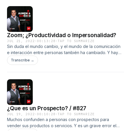
episodio... Hosted by Simplecast, an AdsWizz company. See
pcm.adswizz.com for information about our collection and
use of personal data for advertising.
Zoom; ¿Productividad o Impersonalidad?
JUL 21, 2022
·
00:13:28
·
TAP TO SUMMARIZE
Sin duda el mundo cambio, y el mundo de la comunicación
e interacción entre personas también ha cambiado. Y hay
diferentes formas de verlo. Lo puedes ver como algo muy
Transcribe →
productivo o como algo impersonal. Y en este episodio te
ofrezco mi opinión. Hosted by Simplecast, an AdsWizz
company. See pcm.adswizz.com for information about our
collection and use of personal data for advertising.
¿Que es un Prospecto? / #827
JUL 19, 2022
·
00:10:28
·
TAP TO SUMMARIZE
Muchos confunden a personas con prospectos para
vender sus productos o servicios. Y es un grave error el