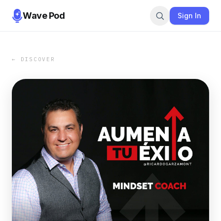
Wave Pod
Sign In
← DISCOVER