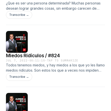
¿Que es ser una persona determinada? Muchas personas
desean lograr grandes cosas, sin embargo carecen de
determinación para lograrlo. Y esto va más allá de
Transcribe →
simplemente desear hacerlo, es necesario la determinación
para lograrlo. Hosted by Simplecast, an AdsWizz company.
See pcm.adswizz.com for information about our collection
and use of personal data for advertising.
Miedos Ridículos / #824
JUL 7, 2022
·
00:11:10
·
TAP TO SUMMARIZE
Todos tenemos miedos, y hay miedos a los que yo les llamo
miedos ridículos. Son estos los que a veces nos impiden
avanzar a la velocidad que queremos para lograr nuestras
Transcribe →
metas. Date cuenta cuales son tus miedos ridículos y
supéralos YA... Hosted by Simplecast, an AdsWizz company.
See pcm.adswizz.com for information about our collection
and use of personal data for advertising.