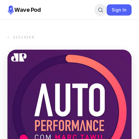
Wave Pod
Sign In
← DISCOVER