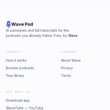
Wave Pod
AI summaries and full transcripts for the
podcasts you already follow. Free, by
Wave
.
PRODUCT
COMPANY
How it works
About Wave
Browse podcasts
Privacy
Your library
Terms
GET WAVE AI
Download app
WaveTube — YouTube