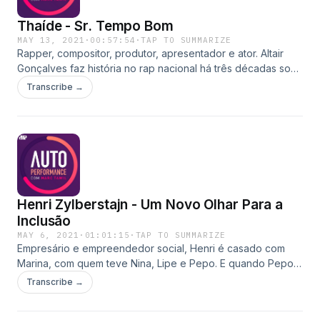
http://t.me/marctawil
Thaíde - Sr. Tempo Bom
MAY 13, 2021
·
00:57:54
·
TAP TO SUMMARIZE
Rapper, compositor, produtor, apresentador e ator. Altair
Gonçalves faz história no rap nacional há três décadas sob
a capa de... Thaíde! Nascido em São Paulo, o rapper é
Transcribe →
cultuado por todos os nomes da cena por sua história
musical e, sobretudo, por sua versatilidade artística e
consciência social. Nesta conversa com Marc Tawil, Thaíde
mostra porque está mais atual do que nunca. Faça parte do
Canal Autoperformance, no Telegram: https://t.me/marctawil.
Henri Zylberstajn - Um Novo Olhar Para a
Inclusão
MAY 6, 2021
·
01:01:15
·
TAP TO SUMMARIZE
Empresário e empreendedor social, Henri é casado com
Marina, com quem teve Nina, Lipe e Pepo. E quando Pepo,
o caçula, nasceu com síndrome de Down, em 12 de
Transcribe →
fevereiro de 2018, Henri e a família se engajaram
prontamente na nobre causa das pessoas com