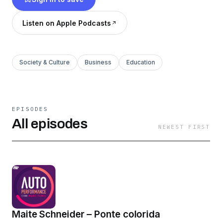
reflexivo. Um podcast Jovem Pan produzido e
apresentado por Marc Tawil. No LinkedIn,
Listen on Apple Podcasts
Twitter, Instagram: @marctawil. Siga o Canal
Autoperformance no Telegram:
https://t.me/marctawil
Society & Culture
Business
Education
EPISODES
All episodes
NEWEST FIRST
Maite Schneider – Ponte colorida