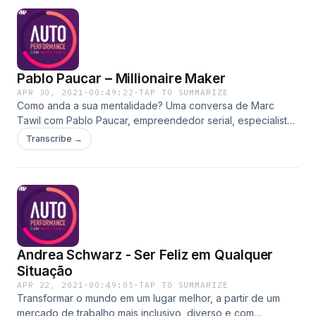
necessidades diferenciadas. Fundou o Instituto
Serendipidade, organização social que atua com a inclusão
de pessoas com deficiência intelectual, e co-fundou a
Escola de Impacto, iniciativa que estimula a cultura ESG e o
protagonismo socioambiental entre jovens brasileiros.
Pablo Paucar – Millionaire Maker
APR 30, 2021
·
00:49:22
·
TAP TO SUMMARIZE
Como anda a sua mentalidade? Uma conversa de Marc
Tawil com Pablo Paucar, empreendedor serial, especialista
em desenvolvimento pessoal e liderança e autor do best-
Transcribe →
seller Mentalidade (200 mil exemplares vendidos).
Equatoriano radicado no Brasil, Paucar tem seu trabalho
espalhado por mais de 10 países, do Chile ao México e,
hoje, como infoprodutor e investidor anjo, atua em
plataformas educativas e de inovação tecnológica.
Andrea Schwarz - Ser Feliz em Qualquer
Situação
APR 22, 2021
·
00:49:05
·
TAP TO SUMMARIZE
Transformar o mundo em um lugar melhor, a partir de um
mercado de trabalho mais inclusivo, diverso e com