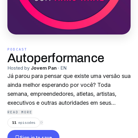
PODCAST
Autoperformance
Hosted by
Jovem Pan
·
EN
Já parou para pensar que existe uma versão sua
ainda melhor esperando por você? Toda
semana, empreendedores, atletas, artistas,
executivos e outras autoridades em seus
segmentos dividem suas histórias, segredos,
READ MORE
desafios, visões de mundo e insights para
11
episodes
⟳
inspirar você a ser mais produtivo, assertivo e
Sign in to save