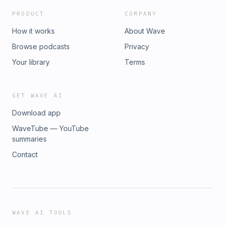
PRODUCT
COMPANY
How it works
About Wave
Browse podcasts
Privacy
Your library
Terms
GET WAVE AI
Download app
WaveTube — YouTube
summaries
Contact
WAVE AI TOOLS