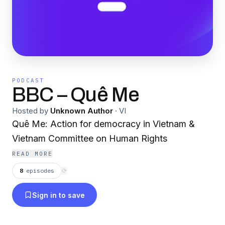
PODCAST
BBC – Quê Me
Hosted by
Unknown Author
·
VI
Quê Me: Action for democracy in Vietnam &
Vietnam Committee on Human Rights
READ MORE
8
episodes
⟳
Sign in to save