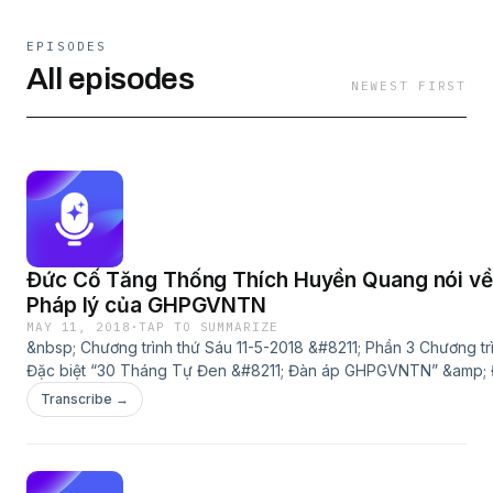
EPISODES
All episodes
NEWEST FIRST
Đức Cố Tăng Thống Thích Huyền Quang nói về
Pháp lý của GHPGVNTN
MAY 11, 2018
·
TAP TO SUMMARIZE
&nbsp; Chương trình thứ Sáu 11-5-2018 &#8211; Phần 3 Chương tr
Đặc biệt “30 Tháng Tự Đen &#8211; Đàn áp GHPGVNTN” &amp;
Cố Tăng Thống Thích Huyền Quang nói về Pháp lý của GHPG
Transcribe →
Phỏng vấn Đức Tăng Thống Thích Quảng Độ — Bài viết cho BB
Cư sĩ Võ Văn Ái về 40 năm đàn áp GHPGVNTN.
document.createElement('audio');
http://queme.org//app/uploads/2018/05/Dai_Phat_giao_Viet_Na