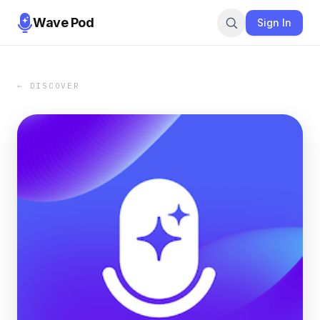
Wave Pod
Sign In
← DISCOVER