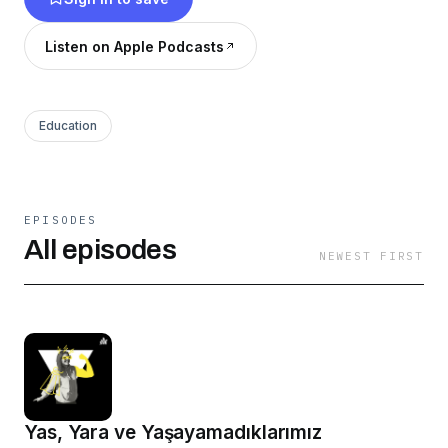
ki bizi arayıp sormayanlara inat biz birbirimizi
arayalım. Çünkü bu hayatta ortak bir tanecik
Listen on Apple Podcasts
derdimiz var ; Anlaşılmak. Bu yüzden karar
verdim. Ben sizi hep arıycam ,)
Education
EPISODES
All episodes
NEWEST FIRST
Yas, Yara ve Yaşayamadıklarımız