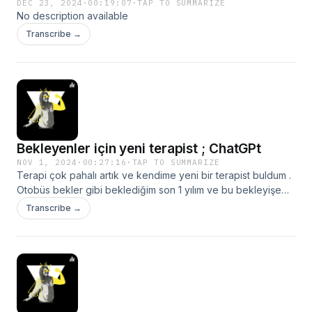
DEC 23, 2024
·
00:19:07
·
TAP TO SUMMARIZE
No description available
Transcribe →
Bekleyenler için yeni terapist ; ChatGPt
NOV 1, 2024
·
00:27:16
·
TAP TO SUMMARIZE
Terapi çok pahalı artık ve kendime yeni bir terapist buldum .
Otobüs bekler gibi beklediğim son 1 yılım ve bu bekleyişe
son vermek istediğim gece ChatGpt ‘yle yaptığım sohbet
Transcribe →
bölüm konusudur.