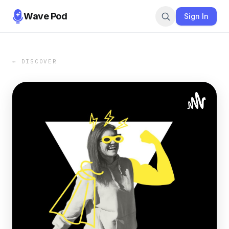
Wave Pod
Sign In
← DISCOVER