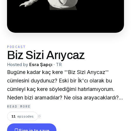
PODCAST
Biz Sizi Arıycaz
Hosted by
Esra Şapçı
·
TR
Bugüne kadar kaç kere ''Biz Sizi Arıycaz''
cümlesini duydunuz? Eski bir İk'cı olarak bu
cümleyi kaç kere söylediğimi hatırlamıyorum.
Neden bizi aramadılar? Ne olsa arayacaklardı?
Ben bu soruları bizi aramayan herkese sormak
READ MORE
istedim. Anamıza , babamıza, arkadaşımıza,
11
episodes
⟳
sevgilimize herkese.. 7'den 77 'ye :)) Ve istedim
Sign in to save