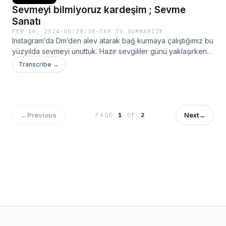
Sevmeyi bilmiyoruz kardeşim ; Sevme
Sanatı
FEB 10, 2024
·
00:28:38
·
TAP TO SUMMARIZE
Instagram’da Dm’den alev atarak bağ kurmaya çalıştığımız bu
yüzyılda sevmeyi unuttuk. Hazır sevgililer günü yaklaşırken
sevmeyi yeniden öğretecek bir bölüm. Online terapi
Transcribe →
uygulaması Salus’da %10 indirim kodunuz ; BIZSIZIARIYCAZ10
Salus uygulamasını indirmek için bu linke tıklayabilirsin;
https://salus.go.link/?adj_t=194cabeb_19h424n9 Salus
Instagram ; https://www.instagram.com/salusbenimle?
igsh=dDI2YXVhbnQxZ2Vu
←
Previous
Next
→
PAGE
1
OF
2