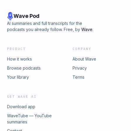
Wave Pod
AI summaries and full transcripts for the
podcasts you already follow. Free, by
Wave
.
PRODUCT
COMPANY
How it works
About Wave
Browse podcasts
Privacy
Your library
Terms
GET WAVE AI
Download app
WaveTube — YouTube
summaries
Contact