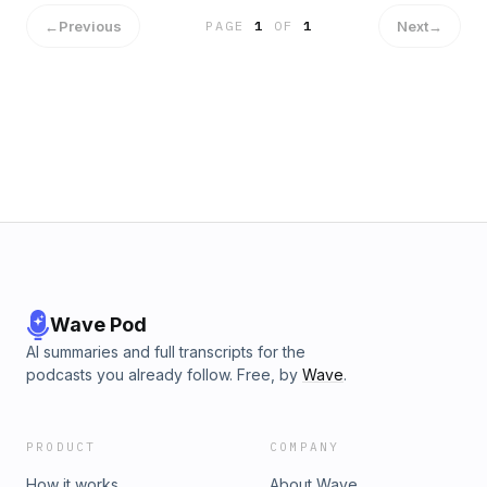
←
Previous
Next
→
PAGE
1
OF
1
Wave Pod
AI summaries and full transcripts for the
podcasts you already follow. Free, by
Wave
.
PRODUCT
COMPANY
How it works
About Wave