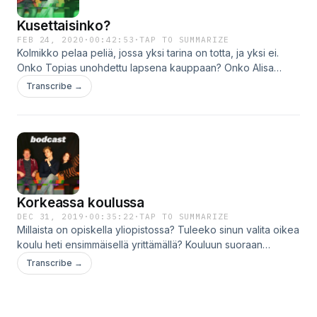
Kusettaisinko?
FEB 24, 2020
·
00:42:53
·
TAP TO SUMMARIZE
Kolmikko pelaa peliä, jossa yksi tarina on totta, ja yksi ei.
Onko Topias unohdettu lapsena kauppaan? Onko Alisa
käynyt salilla vessassa ovi auki? Onko OP aiheuttanut
Transcribe →
pienenä palohälyytyksen? Kysy meiltä kysymyksiä
Instagramissa! @bodcastig
Korkeassa koulussa
DEC 31, 2019
·
00:35:22
·
TAP TO SUMMARIZE
Millaista on opiskella yliopistossa? Tuleeko sinun valita oikea
koulu heti ensimmäisellä yrittämällä? Kouluun suoraan
päässyt vieras kertoo kaiken! Seuraa meitä Instagramissa!
Transcribe →
@bodcastig