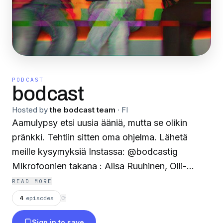
PODCAST
bodcast
Hosted by
the bodcast team
·
FI
Aamulypsy etsi uusia ääniä, mutta se olikin
pränkki. Tehtiin sitten oma ohjelma. Lähetä
meille kysymyksiä Instassa: @bodcastig
Mikrofoonien takana : Alisa Ruuhinen, Olli-
Pekka "OP" Louniala ja "Topias".
READ MORE
4
episodes
⟳
Sign in to save