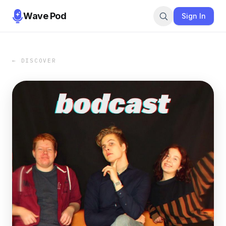
Wave Pod
Sign In
← DISCOVER