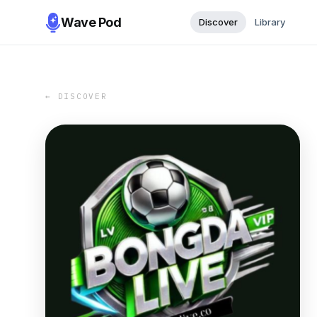
Wave Pod
Discover
Library
← DISCOVER