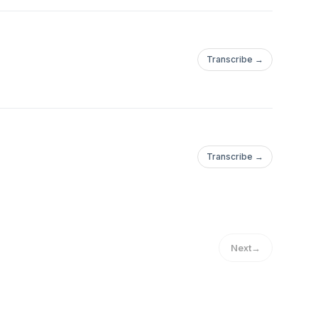
Transcribe →
Transcribe →
Next
→