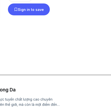
tốc độ truyền tải ổn định.
Sign in to save
Bong Da
rực tuyến chất lượng cao chuyên
ên thế giới, mà còn là một điểm đến
cược bóng đá. Với sự phát triển