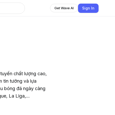
Sign In
Get Wave AI
tuyến chất lượng cao,
 tin tưởng và lựa
đấu bóng đá ngày càng
gue, La Liga,
ã nhanh chóng khẳng
, hình ảnh sắc nét và