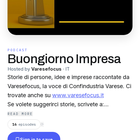
PODCAST
Buongiorno Impresa
Hosted by
Varesefocus
·
IT
Storie di persone, idee e imprese raccontate da
Varesefocus, la voce di Confindustria Varese. Ci
trovate anche su
www.varesefocus.it
Se volete suggerirci storie, scrivete a:
info@varesefocus.it
READ MORE
16
episodes
⟳
Sign in to save