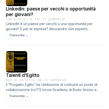
LinkedIn: paese per vecchi o opportunità
per giovani?
JUN 3
·
00:31:32
·
TAP TO SUMMARIZE
LinkedIn è un paese per vecchi o una opportunità per
giovani? E per le imprese? Alessandro Gini esperto
accreditato di LinkedIn e Carolina Pistochini dell’impresa
Transcribe →
chimica Lamberti rispondono, svelando qualche consiglio
pratico su come usare al meglio il proprio profilo. A partire
dell’AI
Talenti d'Egitto
MAY 28
·
00:11:36
·
TAP TO SUMMARIZE
il “Progetto Egitto” ha l’ambizione di costruire un ponte di
collaborazione tra ITS Incom Academy di Busto Arsizio e
l’Istituto Don Bosco di Alessandria d’Egitto. L’obiettivo è
Transcribe →
formare in Italia una ventina tra i migliori studenti in uscita
dalla scuola egiziana, accompagnandoli verso un livello