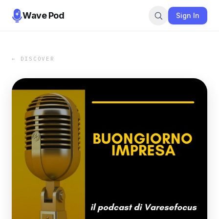
Wave Pod
Sign In
← DISCOVER