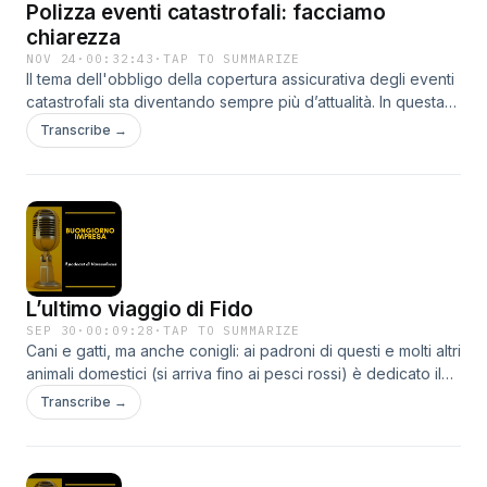
Polizza eventi catastrofali: facciamo
chiarezza
NOV 24
·
00:32:43
·
TAP TO SUMMARIZE
Il tema dell'obbligo della copertura assicurativa degli eventi
catastrofali sta diventando sempre più d’attualità. In questa
puntata di Vita d'impresa intervista a Renato Vecchio e
Transcribe →
Matteo Bistoletti di EDAM Srl insieme a Marco Cambise e
Tiziano Amodeo di IFC Srl - Agenzia Unipol per scoprire le
varie ricadute economico-gestionali che ne conseguono.
Podcast a cura di Silvia Giovannini e Lisa Aramini Frei
L’ultimo viaggio di Fido
SEP 30
·
00:09:28
·
TAP TO SUMMARIZE
Cani e gatti, ma anche conigli: ai padroni di questi e molti altri
animali domestici (si arriva fino ai pesci rossi) è dedicato il
servizio pensato dall’azienda di Casciago Saie Spa per
Transcribe →
salutare e ricordare gli amici a quattro zampe che ci
lasciano. Una perdita che sempre più persone sentono il
bisogno di celebrare nel pieno rispetto delle normative,