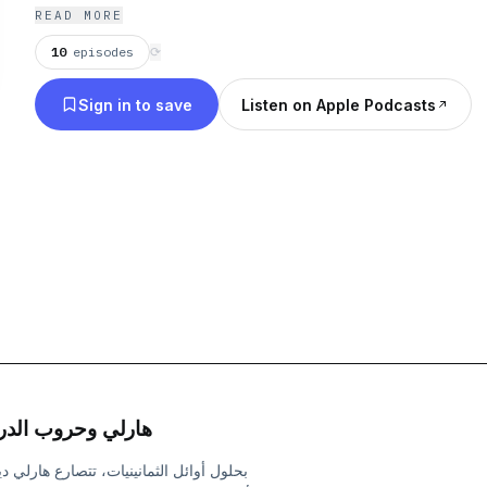
READ MORE
10
episodes
⟳
Sign in to save
Listen on Apple Podcasts
هارلي وحروب الدرا
بحلول أوائل الثمانينيات، تتصارع هارلي 