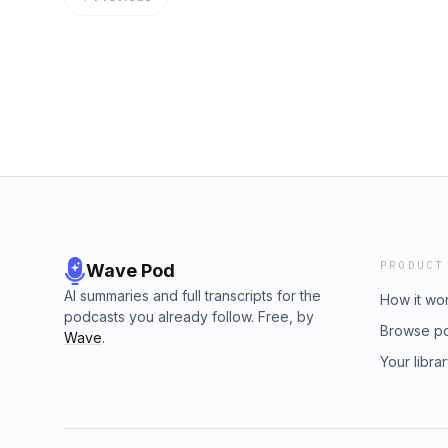
لموجود في تطبيقك لتصلك حلقاتنا اليومية.إنستغرام |
PRODUCT
Wave Pod
AI summaries and full transcripts for the
How it wo
podcasts you already follow. Free, by
Browse p
Wave
.
Your libra