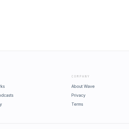
الاشتراك ا
https://aj.audio/instagramتويتر | https://aj.audio/twitterفيسبوك | https://aj.audio/FB
COMPANY
rks
About Wave
odcasts
Privacy
ry
Terms