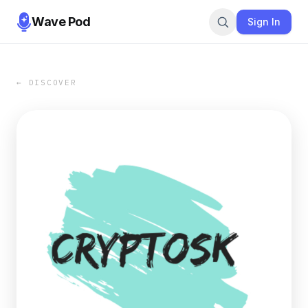
Wave Pod
Sign In
← DISCOVER