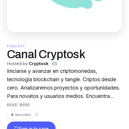
PODCAST
Canal Cryptosk
Hosted by
Cryptosk
·
ES
Iniciarse y avanzar en criptomonedas,
tecnología blockchain y tangle. Criptos desde
cero. Analizaremos proyectos y oportunidades.
Para novatos y usuarios medios. Encuentra
recursos en
READ MORE
https://cryptosk00.wixsite.com/canalcryptosk
6
episodes
⟳
Sign in to save