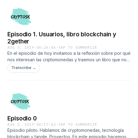
Episodio 1. Usuarios, libro blockchain y
2gether
AUG 3, 2019
·
00:26:46
·
TAP TO SUMMARIZE
En el episodio de hoy invitamos a la reflexión sobre por qué
nos interesan las criptomonedas y traemos un libro que nos
enseñará muchas cosas y una app que nos hará la vida más
Transcribe →
fácil. Herramientas para familiarizarse y para usuarios
avanzados. -Libro: Blockchain. La revolución industrial de
internet -App 2gether: https://2gether.app.link/v1bxs6SPAX
(con la app recibes 100 tokens de regalo y apoyas al canal)
Episodio 0
AUG 2, 2019
·
00:17:42
·
TAP TO SUMMARIZE
Episodio piloto. Hablamos de cryptomonedas, tecnología
blockchain y tangle. Proyectos. En este episodio hacemos