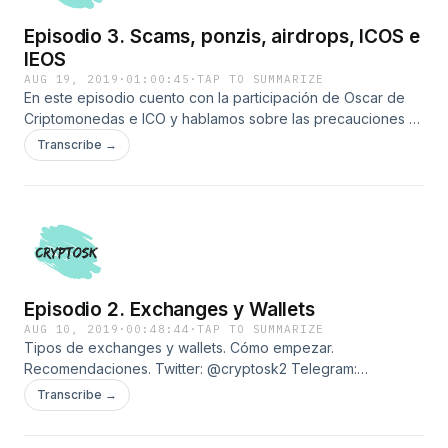
Episodio 3. Scams, ponzis, airdrops, ICOS e
IEOS
AUG 19, 2019
·
01:00:45
·
TAP TO SUMMARIZE
En este episodio cuento con la participación de Oscar de
Criptomonedas e ICO y hablamos sobre las precauciones a
tomar y cómo identificar fraudes. Y de paso luego nos
Transcribe →
vamos un poco por las ramas y hablamos de bitcoin, alts,
precios, pasado y futuro... Un episodio muy entretenido y
que esperamos que os ayude y os guste. Puedes seguirme
en telegram @cryptosk1 y twitter @cryptosk2 Se agradecen
comentarios, likes, etc. No olvides suscribirte al canal en tu
plataforma de escucha.
Episodio 2. Exchanges y Wallets
AUG 10, 2019
·
00:48:44
·
TAP TO SUMMARIZE
Tipos de exchanges y wallets. Cómo empezar.
Recomendaciones. Twitter: @cryptosk2 Telegram:
@cryptosk1
Transcribe →