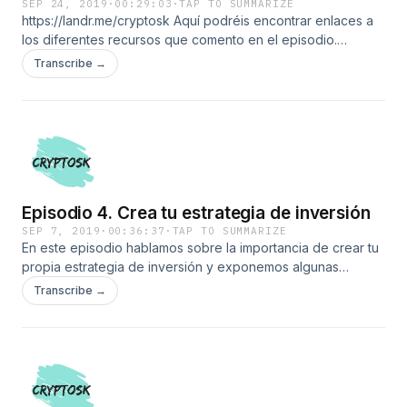
SEP 24, 2019
·
00:29:03
·
TAP TO SUMMARIZE
https://landr.me/cryptosk Aquí podréis encontrar enlaces a
los diferentes recursos que comento en el episodio.
Sígueme en twitter @Cryptosk2
Transcribe →
Episodio 4. Crea tu estrategia de inversión
SEP 7, 2019
·
00:36:37
·
TAP TO SUMMARIZE
En este episodio hablamos sobre la importancia de crear tu
propia estrategia de inversión y exponemos algunas
posibilidades
Transcribe →