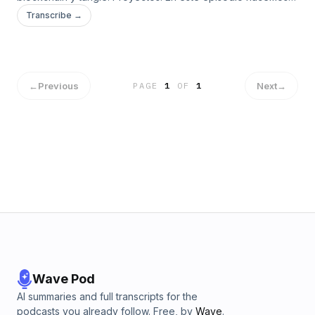
una introducción a los objetivos del podcast. Presentación.
Transcribe →
←
Previous
Next
→
PAGE
1
OF
1
Wave Pod
AI summaries and full transcripts for the
podcasts you already follow. Free, by
Wave
.