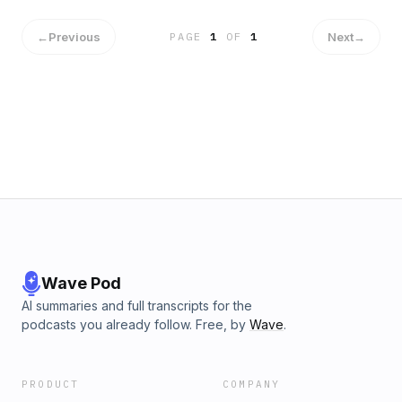
←
Previous
Next
→
PAGE
1
OF
1
Wave Pod
AI summaries and full transcripts for the
podcasts you already follow. Free, by
Wave
.
PRODUCT
COMPANY