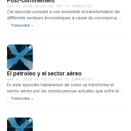
Post-confinement
AUG 2, 2020
·
00:05:08
·
TAP TO SUMMARIZE
Cet épisode consiste à voir ensemble la transformation de
différents secteurs économiques à cause du coronavirus et
le changement à consommer et se comporter dans une
Transcribe →
nouvelle étape.
El petroleo y el sector aéreo
MAY 6, 2020
·
00:05:05
·
TAP TO SUMMARIZE
En este episodio hablaremos de como se transforma el
sector aéreo por las consecuencias actuales que sufre el
petroleo.
Transcribe →