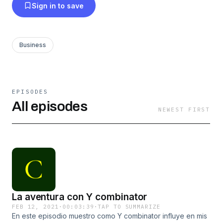
Sign in to save
Business
EPISODES
All episodes
NEWEST FIRST
La aventura con Y combinator
FEB 12, 2021
·
00:03:39
·
TAP TO SUMMARIZE
En este episodio muestro como Y combinator influye en mis