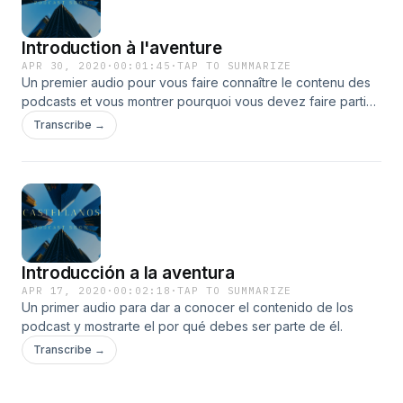
Introduction à l'aventure
APR 30, 2020
·
00:01:45
·
TAP TO SUMMARIZE
Un premier audio pour vous faire connaître le contenu des
podcasts et vous montrer pourquoi vous devez faire partie
de cela.
Transcribe →
Introducción a la aventura
APR 17, 2020
·
00:02:18
·
TAP TO SUMMARIZE
Un primer audio para dar a conocer el contenido de los
podcast y mostrarte el por qué debes ser parte de él.
Transcribe →