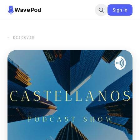
Wave Pod
Sign In
← DISCOVER