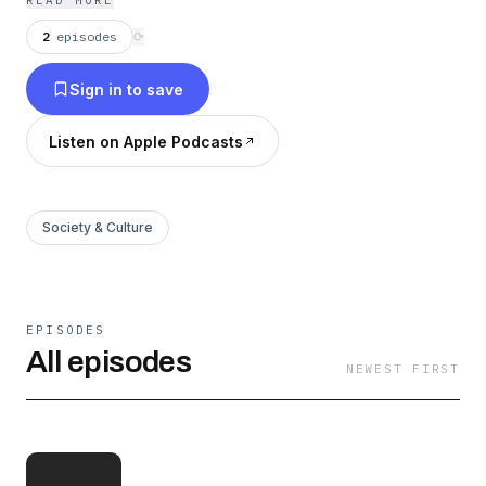
READ MORE
2
episodes
⟳
Sign in to save
Listen on Apple Podcasts
Society & Culture
EPISODES
All episodes
NEWEST FIRST