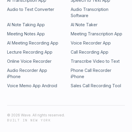
AI Transcription App
Speech to Text App
Audio to Text Converter
Audio Transcription
Software
AI Note Taking App
AI Note Taker
Meeting Notes App
Meeting Transcription App
AI Meeting Recording App
Voice Recorder App
Lecture Recording App
Call Recording App
Online Voice Recorder
Transcribe Video to Text
Audio Recorder App
Phone Call Recorder
iPhone
iPhone
Voice Memo App Android
Sales Call Recording Tool
©
2026
Wave. All rights reserved.
BUILT IN NEW YORK