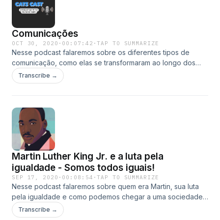
Comunicações
OCT 30, 2020
·
00:07:42
·
TAP TO SUMMARIZE
Nesse podcast falaremos sobre os diferentes tipos de
comunicação, como elas se transformaram ao longo dos
anos e seu grande papel na sociedade.
Transcribe →
Martin Luther King Jr. e a luta pela
igualdade - Somos todos iguais!
SEP 17, 2020
·
00:08:54
·
TAP TO SUMMARIZE
Nesse podcast falaremos sobre quem era Martin, sua luta
pela igualdade e como podemos chegar a uma sociedade
menos desigual.
Transcribe →