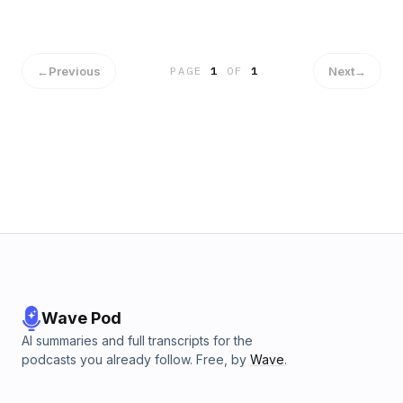
←
Previous
Next
→
PAGE
1
OF
1
Wave Pod
AI summaries and full transcripts for the
podcasts you already follow. Free, by
Wave
.