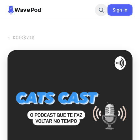
Wave Pod
Sign In
← DISCOVER