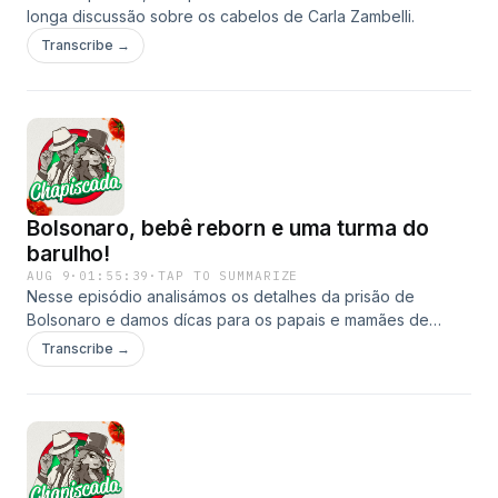
longa discussão sobre os cabelos de Carla Zambelli.
Transcribe →
Bolsonaro, bebê reborn e uma turma do
barulho!
AUG 9
·
01:55:39
·
TAP TO SUMMARIZE
Nesse episódio analisámos os detalhes da prisão de
Bolsonaro e damos dícas para os papais e mamães de
primeira viagem como "nunca usem os seus filhos de
Transcribe →
escudo humano!".