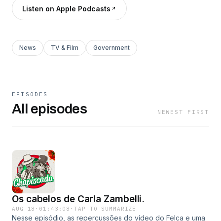
Listen on Apple Podcasts
News
TV & Film
Government
EPISODES
All episodes
NEWEST FIRST
Os cabelos de Carla Zambelli.
AUG 18
·
01:43:08
·
TAP TO SUMMARIZE
Nesse episódio, as repercussões do vídeo do Felca e uma