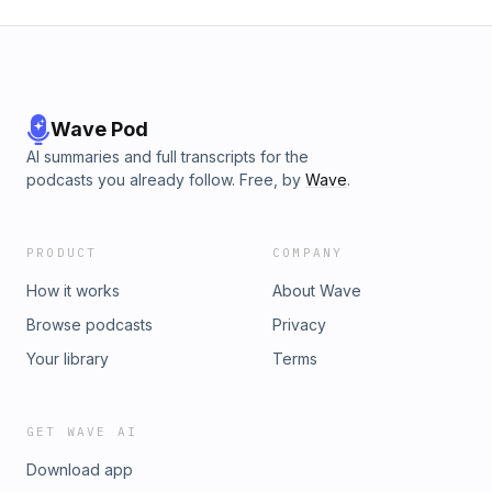
Wave Pod
AI summaries and full transcripts for the
podcasts you already follow. Free, by
Wave
.
PRODUCT
COMPANY
How it works
About Wave
Browse podcasts
Privacy
Your library
Terms
GET WAVE AI
Download app