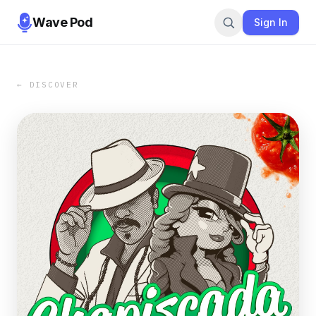
Wave Pod
Sign In
← DISCOVER