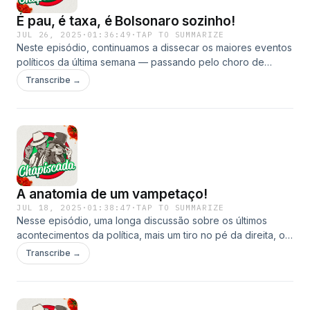
É pau, é taxa, é Bolsonaro sozinho!
JUL 26, 2025
·
01:36:49
·
TAP TO SUMMARIZE
Neste episódio, continuamos a dissecar os maiores eventos
políticos da última semana — passando pelo choro de
Bolsonaro até a polêmica da Sister Hong
Transcribe →
A anatomia de um vampetaço!
JUL 18, 2025
·
01:38:47
·
TAP TO SUMMARIZE
Nesse episódio, uma longa discussão sobre os últimos
acontecimentos da política, mais um tiro no pé da direita, o
Trump se enrolando nas próprias pernas e um mini-doc
Transcribe →
sobre o vampetaço, o maior instrumento de soft (as vezes
hard) power brasileiro.