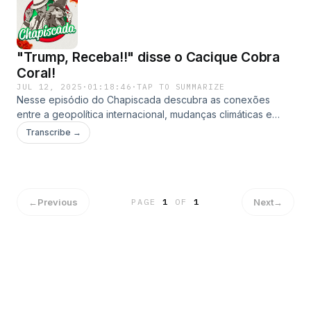
"Trump, Receba!!" disse o Cacique Cobra
Coral!
JUL 12, 2025
·
01:18:46
·
TAP TO SUMMARIZE
Nesse episódio do Chapiscada descubra as conexões
entre a geopolítica internacional, mudanças climáticas e
entidades religiosas!
Transcribe →
←
Previous
Next
→
PAGE
1
OF
1