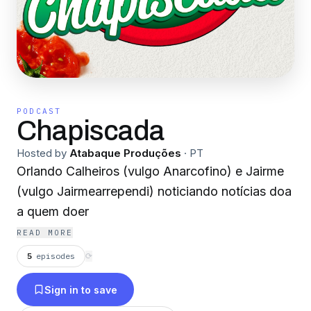
PODCAST
Chapiscada
Hosted by
Atabaque Produções
·
PT
Orlando Calheiros (vulgo Anarcofino) e Jairme
(vulgo Jairmearrependi) noticiando notícias doa
a quem doer
READ MORE
5
episodes
⟳
Sign in to save