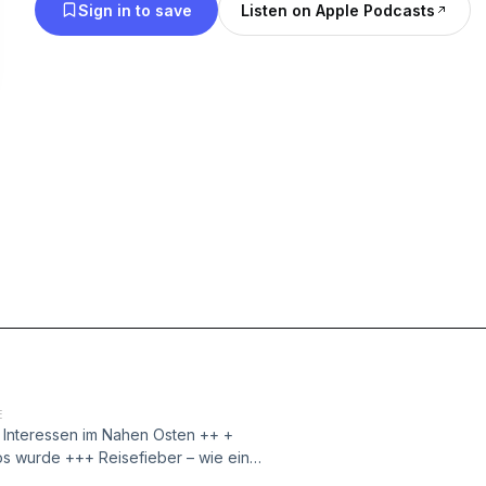
Sign in to save
Listen on Apple Podcasts
E
 Interessen im Nahen Osten ++ +
os wurde +++ Reisefieber – wie ein
se Episode begleitet einen Beitrag