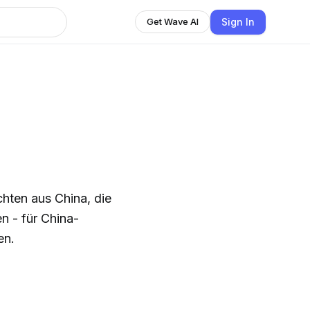
Sign In
Get Wave AI
hten aus China, die
en - für China-
en.