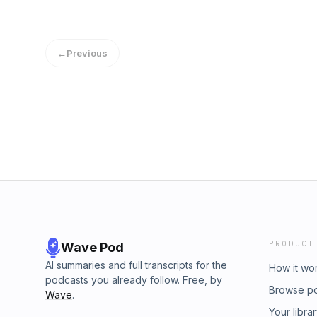
des Ö1 Mittagsjournal vom 23.06. 2025.
←
Previous
PRODUCT
Wave Pod
AI summaries and full transcripts for the
How it wo
podcasts you already follow. Free, by
Browse p
Wave
.
Your libra