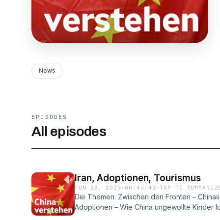
News
EPISODES
All episodes
Iran, Adoptionen, Tourismus
JUN 23, 2025
·
00:40:43
·
TAP TO SUMMARIZ
Die Themen: Zwischen den Fronten – Chinas
Adoptionen – Wie China ungewollte Kinder l
Österreicher Lust auf China machen will. Die