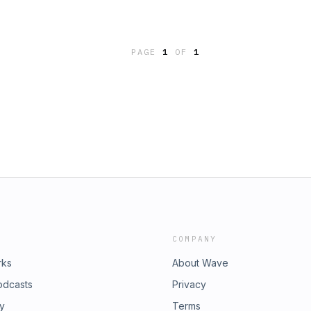
PAGE
1
OF
1
COMPANY
rks
About Wave
odcasts
Privacy
ry
Terms