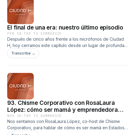
El final de una era: nuestro último episodio
FEB 18
·
TAP TO SUMMARIZE
Después de cinco años frente a los micrófonos de Ciudad
H, hoy cerramos este capítulo desde un lugar de profunda
gratitud. Esta es una decisión mutua, tomada con alegría y
Transcribe →
con la certeza de que este proyecto nos regaló mucho más
de lo que alguna vez imaginamos. Ciudad H nos dejó
conversaciones que nos transformaron, una comunidad que
nos sostuvo y experiencias que marcaron nuestras vidas
para siempre. En este último episodio hacemos una pausa
para mirar atrás, revivir los momentos más inolvidables y
celebrar todo lo que construimos juntas. No es solo un
93. Chisme Corporativo con RosaLaura
cierre, es un homenaje a cinco años de historias,
aprendizajes y encuentros que siempre serán parte de
López: cómo ser mamá y emprendedora
nosotros.
lejos de casa
NOV 20
·
TAP TO SUMMARIZE
Nos sentamos con RosaLaura López, co-host de Chisme
Corporativo, para hablar de cómo es ser mamá en Estados
Unidos, emprender lejos de casa y llevar uno de los