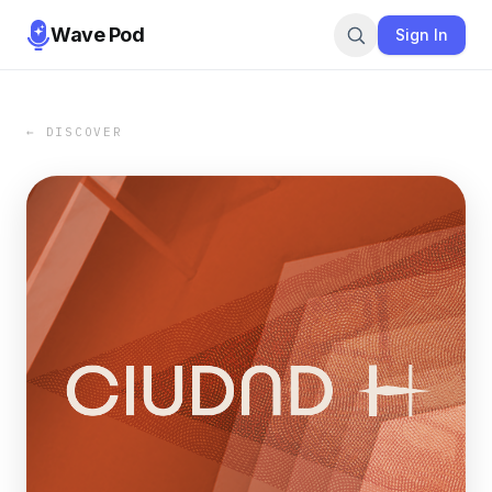
Wave Pod
Sign In
← DISCOVER