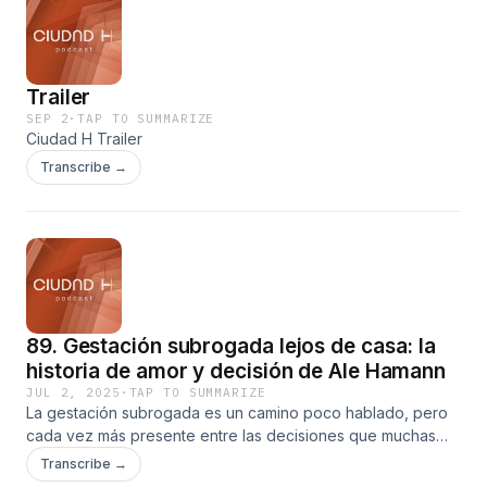
ayudarnos a sanar, sentirnos acompañados y darnos cuenta de
estamos solos.Un episodio lleno de vulnerabilidad, herramienta
prácticas y esperanza para quienes vivimos lejos de nuestro pa
la encuentran cómo @anaamaretherapy
Trailer
https://www.instagram.com/anaamaretherapy/www.anaamarethe
SEP 2
·
TAP TO SUMMARIZE
Ciudad H Trailer
Transcribe →
89. Gestación subrogada lejos de casa: la
historia de amor y decisión de Ale Hamann
JUL 2, 2025
·
TAP TO SUMMARIZE
La gestación subrogada es un camino poco hablado, pero
cada vez más presente entre las decisiones que muchas
mujeres enfrentan al formar una familia. Ale Hamann,
Transcribe →
fundadora de la marca de moda Hera Concept, nos