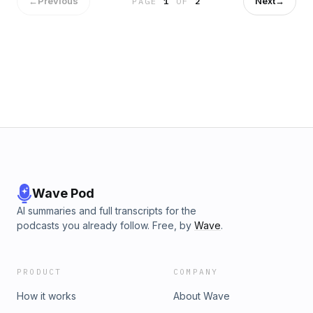
digital.También nos comparte herramientas prácticas para
←
Previous
Next
→
PAGE
1
OF
2
mejorar la comunicación, poner límites sin culpa y crear
vínculos más fuertes durante esta etapa tan compleja. Si
sienten que la adolescencia les está sacudiendo más de lo
esperado, este episodio les va a dar claridad y mucha
calma.Contacta a Xochitl Rodríguez aquí:
https://www.xochitlrodriguez.com/
Wave Pod
AI summaries and full transcripts for the
podcasts you already follow. Free, by
Wave
.
PRODUCT
COMPANY
How it works
About Wave