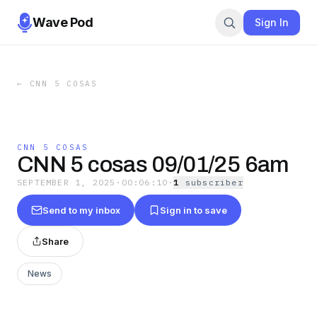
Wave Pod
Sign In
←
CNN 5 COSAS
CNN 5 COSAS
CNN 5 cosas 09/01/25 6am
SEPTEMBER 1, 2025
·
00:06:10
·
1
subscriber
Send to my inbox
Sign in to save
Share
News