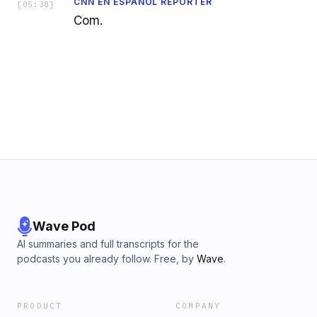
CNN EN ESPAÑOL REPORTER
[
05:38
]
Com.
Wave Pod
AI summaries and full transcripts for the
podcasts you already follow. Free, by
Wave
.
PRODUCT
COMPANY