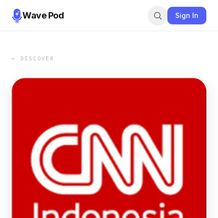
Wave Pod
Sign In
← DISCOVER