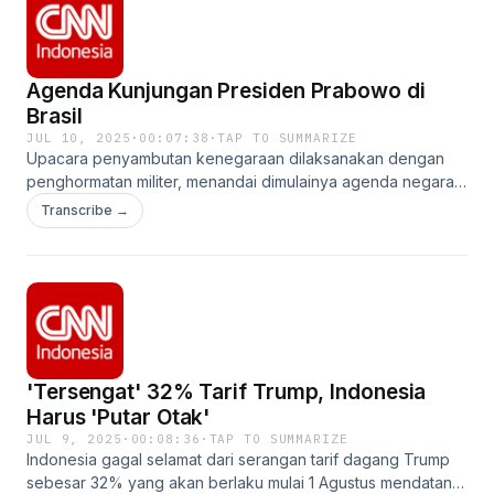
/ cnnindonesiatv Twitter: / cnniddaily TikTok: / cnnindonesia
Spotify: CNN Indonesia
Agenda Kunjungan Presiden Prabowo di
Brasil
JUL 10, 2025
·
00:07:38
·
TAP TO SUMMARIZE
Upacara penyambutan kenegaraan dilaksanakan dengan
penghormatan militer, menandai dimulainya agenda negara
yang akan membawa pertemuan bilateral penting antara
Transcribe →
Presiden Prabowo Subianto dan Presiden Brasil, Luiz Inácio
Lula da Silva, di istana presiden.Pertemuan ini dipandang
sebagai momentum strategis untuk memperkuat kerja sama
multi‑sektoral antara kedua negara.Website:
www.cnnindonesia.comFacebook: / cnnindonesia Instagram:
/ cnnindonesiatv Twitter: / cnniddaily TikTok: / cnnindonesia
Spotify: CNN Indonesiahttps://youtu.be/IMHjfiW-neE?
'Tersengat' 32% Tarif Trump, Indonesia
si=n0c46NgUphqp6YkB
Harus 'Putar Otak'
JUL 9, 2025
·
00:08:36
·
TAP TO SUMMARIZE
Indonesia gagal selamat dari serangan tarif dagang Trump
sebesar 32% yang akan berlaku mulai 1 Agustus mendatang.