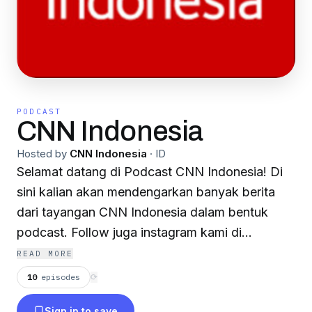
PODCAST
CNN Indonesia
Hosted by
CNN Indonesia
·
ID
Selamat datang di Podcast CNN Indonesia! Di
sini kalian akan mendengarkan banyak berita
dari tayangan CNN Indonesia dalam bentuk
podcast. Follow juga instagram kami di
@cnnindonesia dan @cnnindonesiatv untuk
READ MORE
update berita terbaru setiap harinya.
10
episodes
⟳
Sign in to save