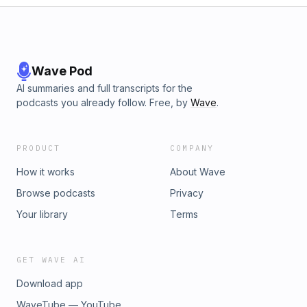
Wave Pod
AI summaries and full transcripts for the
podcasts you already follow. Free, by
Wave
.
PRODUCT
COMPANY
How it works
About Wave
Browse podcasts
Privacy
Your library
Terms
GET WAVE AI
Download app
WaveTube — YouTube