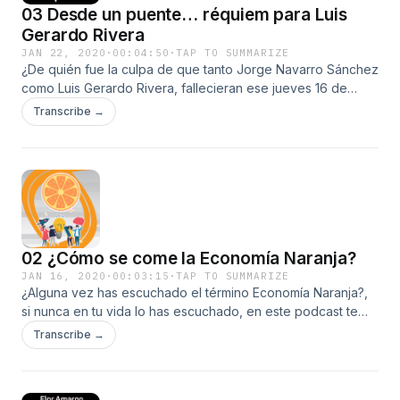
03 Desde un puente… réquiem para Luis
Gerardo Rivera
JAN 22, 2020
·
00:04:50
·
TAP TO SUMMARIZE
¿De quién fue la culpa de que tanto Jorge Navarro Sánchez
como Luis Gerardo Rivera, fallecieran ese jueves 16 de
enero? Quizá haya miles de notas que hablen de la muerte
Transcribe →
de los 2 actores de la serie de Televisa "Sin miedo a la
verdad", pero desde este podcast, quiero dar un breve
reconocimiento a Luis Gerardo Rivera "Gerardo Bosco"
para los cuates. Ojalá, que producto de esta desgracia,
pronto, muy pronto, existan mejores condiciones en la
industria audiovisual. Mientras te abrazo desde aquí
Gerardo. Gracias por todo.
02 ¿Cómo se come la Economía Naranja?
JAN 16, 2020
·
00:03:15
·
TAP TO SUMMARIZE
¿Alguna vez has escuchado el término Economía Naranja?,
si nunca en tu vida lo has escuchado, en este podcast te
brindo un poco de luz para que sepas de qué se trata,
Transcribe →
¡seguro eres parte de ella y no lo sabes!