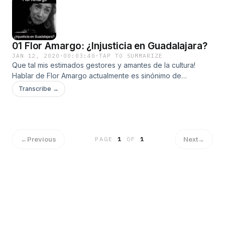
01 Flor Amargo: ¿Injusticia en Guadalajara?
JAN 12, 2020
·
00:03:40
·
TAP TO SUMMARIZE
Que tal mis estimados gestores y amantes de la cultura!
Hablar de Flor Amargo actualmente es sinónimo de
polémica porque hay gente que la ama y otras más que la
Transcribe →
odian. Recientemente ella fue arrestada “por alterar el
orden público” en el centro de Guadalajara, por lo que me
pregunté ¿Realmente es una injusticia lo que le hicieron a
Flor Amargo?
←
Previous
Next
→
PAGE
1
OF
1