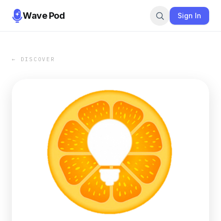
Wave Pod
Sign In
← DISCOVER