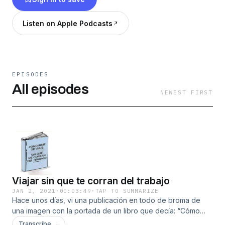
Listen on Apple Podcasts
EPISODES
All episodes
NEWEST FIRST
Viajar sin que te corran del trabajo
JAN 2, 2021
·
00:03:49
·
TAP TO SUMMARIZE
Hace unos días, vi una publicación en todo de broma de
una imagen con la portada de un libro que decía: “Cómo
irme de viaje sin que me corran del trabajo”, y pensé “pues
Transcribe →