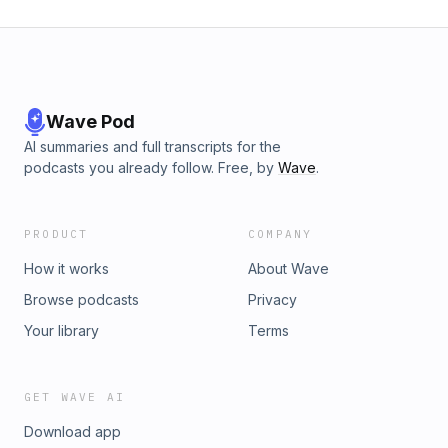
Wave Pod
AI summaries and full transcripts for the
podcasts you already follow. Free, by
Wave
.
PRODUCT
COMPANY
How it works
About Wave
Browse podcasts
Privacy
Your library
Terms
GET WAVE AI
Download app