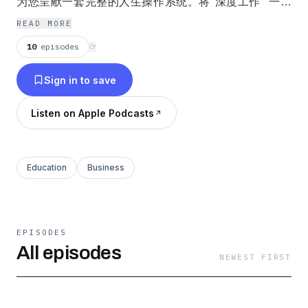
为您呈献一套完整的人生操作系统。将"深度工作""一人
企业""AI时代生存法则"等前沿理念，转化为你在通勤途
READ MORE
中就能吸收的实战心法；将"如何开启全新人生""十二个
10
episodes
⟳
月改变自己""通向顶层1%的地图"等核心框架，打磨成你
Sign in to save
随时可调用的思维工具。不贩卖焦虑，只提供方法；不空
谈道理，只给可执行的行动路径。愿你在这里找到打破困
Listen on Apple Podcasts
局的支点，用接下来的一年，换一个完全不同的自己。
Education
Business
EPISODES
All episodes
NEWEST FIRST