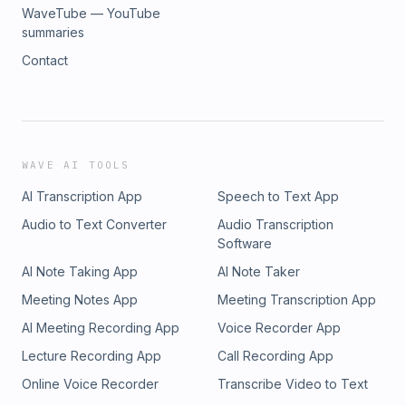
WaveTube — YouTube
summaries
Contact
WAVE AI TOOLS
AI Transcription App
Speech to Text App
Audio to Text Converter
Audio Transcription
Software
AI Note Taking App
AI Note Taker
Meeting Notes App
Meeting Transcription App
AI Meeting Recording App
Voice Recorder App
Lecture Recording App
Call Recording App
Online Voice Recorder
Transcribe Video to Text