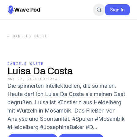
Wave Pod
Sign In
←
DANIELS GÄSTE
DANIELS GÄSTE
Luisa Da Costa
MAY 27, 2020
·
00:12:45
Die spinnerten Intellektuellen, die so malen.
Heute darf ich Luisa Da Costa als meinen Gast
begrüßen. Luisa ist Künstlerin aus Heidelberg
mit Wurzeln in Mosambik. Das Fließen von
Analyse und Spontanität. #Spuren #Mosambik
#Heidelberg #JosephineBaker #D...