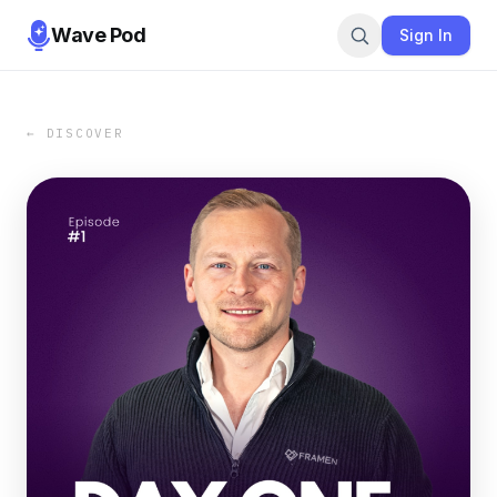
Wave Pod
Sign In
← DISCOVER