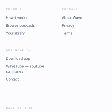
Januar 2024📹 Videodauer: 15:16 Minuten🔗 Link zum
vollständigen Video:
PRODUCT
COMPANY
https://youtu.be/bw3UZJnu6jc#Stressbewältigung
#BurnoutPrävention #Selbstverbesserung
How it works
About Wave
#MagischeWerkzeuge #DimitriGartner #Resilienzleitfaden
Browse podcasts
Privacy
Hosted on Acast. See acast.com/privacy for more
information.
Your library
Terms
GET WAVE AI
Download app
WaveTube — YouTube
summaries
Contact
WAVE AI TOOLS