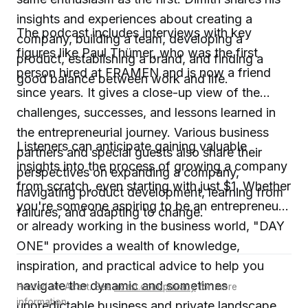
insights and experiences about creating a
The podcast includes interviews with key
company, building a team, developing a
figures like Paul Thümer, who was the first
product, establishing a brand, and finding a
person hired at FRAMEN and is now a friend
good balance between work and life.
since years. It gives a close-up view of the
challenges, successes, and lessons learned in
the entrepreneurial journey. Various business
Listeners can anticipate gaining valuable
partners and special guests also share their
insights into the process of growing a company
perspectives on expanding a company,
from scratch, even starting with just $1. Whether
navigating product development, learning from
you're someone aspiring to be an entrepreneur
failures, and adapting to change.
or already working in the business world, "DAY
ONE" provides a wealth of knowledge,
inspiration, and practical advice to help you
navigate the dynamic and sometimes
Hosted on Acast. See
acast.com/privacy
for more
information.
unpredictable business and private landscape.