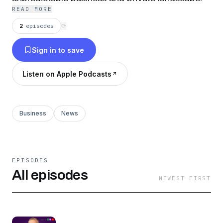
READ MORE
Get ready for a journey not only in building
successful companies but also in creating
2
episodes
⟳
fulfilling lives.
Sign in to save
Listen on Apple Podcasts
Business
News
EPISODES
All episodes
NEWEST FIRST