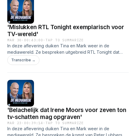
Avondshow met Arjen Lubach? Ook komt Marco Borsato aan
bod, die eindelijk een interview geeft bij Sergio Herman. Tot
slot staan ze stil bij het overlijden van Sonja Barend.
Uiteraard ontbreken de vaste rubrieken niet: Verdiend
'Mislukken RTL Tonight exemplarisch voor
Onbekeken, de Hall of Fame en Terugspoelen zijn weer
van de partij.
TV-wereld'
MAR 30
·
00:43:00
·
TAP TO SUMMARIZE
In deze aflevering duiken Tina en Mark weer in de
mediawereld. Ze bespreken uitgebreid RTL Tonight dat
stopt, hebben het over de rechtszaak van Yvonne
Transcribe →
Coldeweijer &eacute;n het nieuwe decor van het NOS
Journaal. Uiteraard ontbreken de vaste rubrieken niet:
Verdiend Onbekeken, de Hall of Fame&nbsp;en
Terugspoelen&nbsp;zijn weer van de partij.
'Belachelijk dat Irene Moors voor zeven ton
tv-schatten mag opgraven'
MAR 23
·
00:39:14
·
TAP TO SUMMARIZE
In deze aflevering duiken Tina en Mark weer in de
mediawereld. Ze bespreken de komst van Peter Lubbers