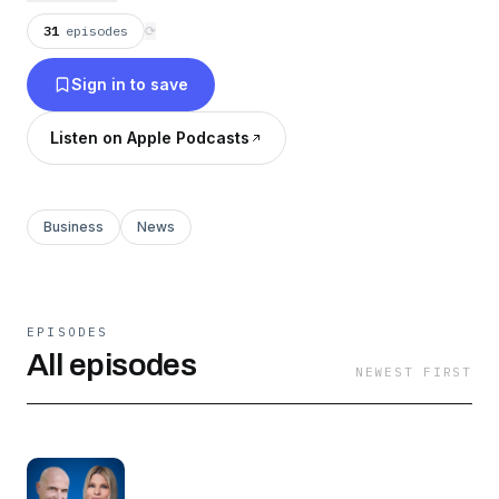
31
episodes
⟳
Sign in to save
Listen on Apple Podcasts
Business
News
EPISODES
All episodes
NEWEST FIRST