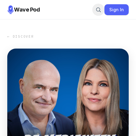
Wave Pod
Sign In
← DISCOVER