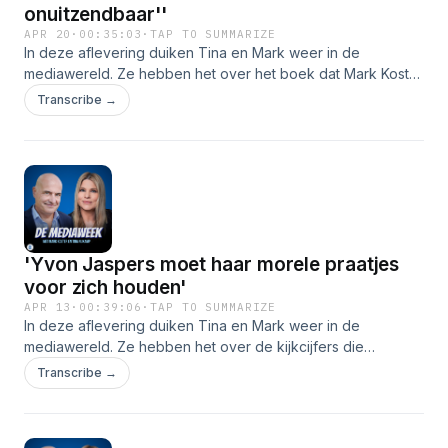
onuitzendbaar''
APR 20
·
00:35:03
·
TAP TO SUMMARIZE
In deze aflevering duiken Tina en Mark weer in de
mediawereld. Ze hebben het over het boek dat Mark Koster
schreef, geven een (uitgebreide) lofzang aan Adam Curry,
Transcribe →
passeert Lale G&uuml;l de revue en kan NOS Sport leren
van ESPN! Uiteraard ontbreken de vaste rubrieken niet:
Verdiend Onbekeken, de Hall of Fame en Terugspoelen
zijn weer van de partij.
'Yvon Jaspers moet haar morele praatjes
voor zich houden'
APR 13
·
00:39:06
·
TAP TO SUMMARIZE
In deze aflevering duiken Tina en Mark weer in de
mediawereld. Ze hebben het over de kijkcijfers die
openbaar zijn geworden en wat dat betekent voor Tina.
Transcribe →
Ook bespreken ze de situatie rond Yvon Jaspers bij KRO-
NCRV en de rechtszaak rondom Yvonne Coldeweijer.
Verder gaan ze in discussie: wat is beter, Even tot hier of De