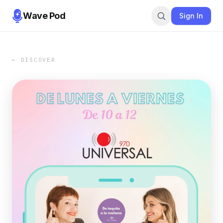
Wave Pod
Sign In
← DISCOVER