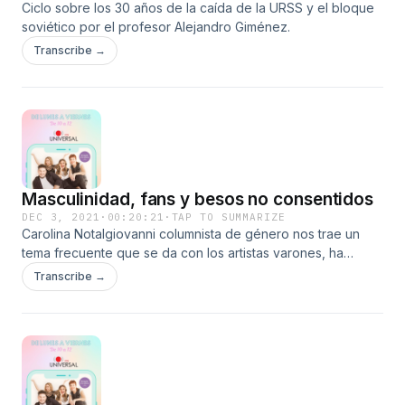
Ciclo sobre los 30 años de la caída de la URSS y el bloque
soviético por el profesor Alejandro Giménez.
Transcribe →
Masculinidad, fans y besos no consentidos
DEC 3, 2021
·
00:20:21
·
TAP TO SUMMARIZE
Carolina Notalgiovanni columnista de género nos trae un
tema frecuente que se da con los artistas varones, ha
sucedido con Sebastián Yatra, Carlos Vives entre otros.
Transcribe →