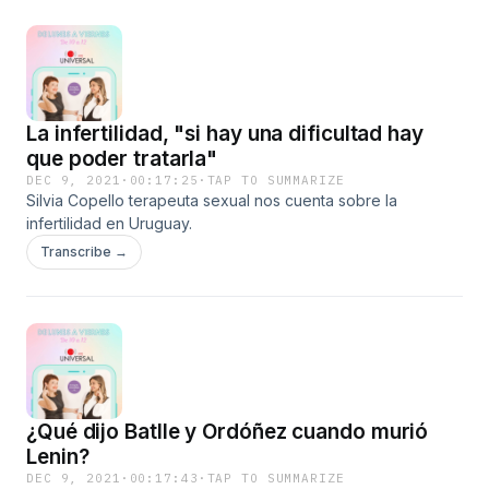
La infertilidad, "si hay una dificultad hay
que poder tratarla"
DEC 9, 2021
·
00:17:25
·
TAP TO SUMMARIZE
Silvia Copello terapeuta sexual nos cuenta sobre la
infertilidad en Uruguay.
Transcribe →
¿Qué dijo Batlle y Ordóñez cuando murió
Lenin?
DEC 9, 2021
·
00:17:43
·
TAP TO SUMMARIZE