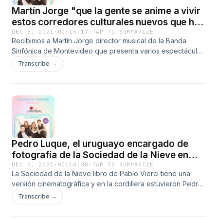
Martín Jorge "que la gente se anime a vivir
estos corredores culturales nuevos que hay
en Montevideo"
DEC 3, 2021
·
00:15:17
·
TAP TO SUMMARIZE
Recibimos a Martín Jorge director musical de la Banda
Sinfónica de Montevideo que presenta varios espectáculos
hasta fines de año.
Transcribe →
Pedro Luque, el uruguayo encargado de
fotografía de la Sociedad de la Nieve en
Netflix
DEC 3, 2021
·
00:14:38
·
TAP TO SUMMARIZE
La Sociedad de la Nieve libro de Pablo Vierci tiene una
versión cinematográfica y en la cordillera estuvieron Pedro
Luque y el director español Juan Antonio Bayona.
Transcribe →