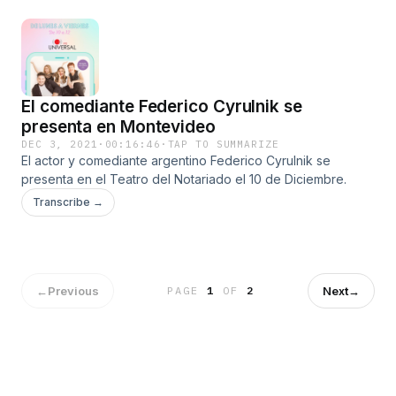
El comediante Federico Cyrulnik se
presenta en Montevideo
DEC 3, 2021
·
00:16:46
·
TAP TO SUMMARIZE
El actor y comediante argentino Federico Cyrulnik se
presenta en el Teatro del Notariado el 10 de Diciembre.
Transcribe →
←
Previous
Next
→
PAGE
1
OF
2