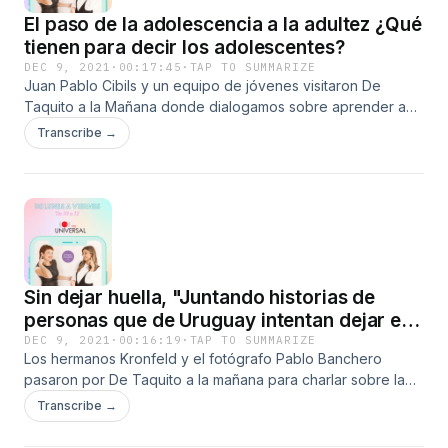
El paso de la adolescencia a la adultez ¿Qué
tienen para decir los adolescentes?
DEC 9, 2021
·
00:17:45
·
TAP TO SUMMARIZE
Juan Pablo Cibils y un equipo de jóvenes visitaron De
Taquito a la Mañana donde dialogamos sobre aprender a
escuchar a los adolescentes y qué dicen los protagonistas
Transcribe →
cuando les preguntamos acerca de la poca comunicación
padres e hijos.
Sin dejar huella, "Juntando historias de
personas que de Uruguay intentan dejar el
mundo un poco mejor"
DEC 9, 2021
·
00:16:19
·
TAP TO SUMMARIZE
Los hermanos Kronfeld y el fotógrafo Pablo Banchero
pasaron por De Taquito a la mañana para charlar sobre la
serie "Sin dejar huella", la experiencia y su objetivo,
Transcribe →
recorrieron en 15 días los 19 departamentos a bordo de un
auto eléctrico.