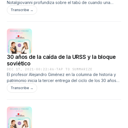
Notalgiovanni profundiza sobre el tabú de cuando una
mujer decide no tener hijos, los cuestionamientos a la
Transcribe →
maternidad y el ser madre y arrepentirse.
30 años de la caída de la URSS y la bloque
soviético
DEC 17, 2021
·
00:22:46
·
TAP TO SUMMARIZE
El profesor Alejandro Giménez en la columna de historia y
patrimonio inicia la tercer entrega del ciclo de los 30 años
de la caída de la URSS y el bloque soviético.
Transcribe →