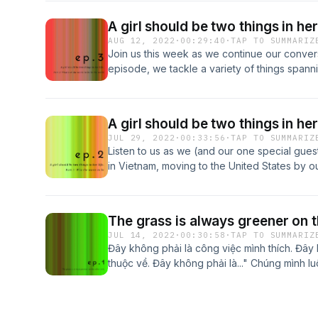
A girl should be two things in he
AUG 12, 2022
·
00:29:40
·
TAP TO SUMMARIZ
Join us this week as we continue our convers
episode, we tackle a variety of things span
portrayed in media, Johnny Depp and Amber 
lives to support women.Our guest today is P
Designer at Knock Inc. Phung also owns an 
A girl should be two things in he
showcases her arts featuring women of colo
JUL 29, 2022
·
00:33:56
·
TAP TO SUMMARIZ
U.S.
Listen to us as we (and our one special gue
in Vietnam, moving to the United States by 
how that changed us and how we are tacklin
daily lives.Our guest today is Phung Banh - 
Inc. Phung also owns an Instagram account 
The grass is always greener on t
featuring women of color and supports women
JUL 14, 2022
·
00:30:58
·
TAP TO SUMMARIZ
Đây không phải là công việc mình thích. Đây 
thuộc về. Đây không phải là..." Chúng mình l
khám phá để thử thách bản thân. Nhưng có khi
rằng, "Mình đã cho những điều ở hiện tại một