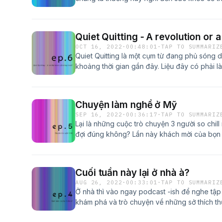
trong những bộ phận thiết yếu nhất của con n
khỏe tinh thần (mental health) và tập thể dục 
một khía cạnh rất quan trọng cho việc rèn l
Quiet Quitting - A revolution or a
qua tập podcast này, -ish hy vọng được chia
OCT 16, 2022
·
00:48:01
·
TAP TO SUMMARIZ
của bọn mình về cách nhìn nhận vấn đề, làm 
Quiet Quitting là một cụm từ đang phủ sóng d
thần thông qua những hành động cực kì đơn 
khoảng thời gian gần đây. Liệu đây có phải 
tập này là Bảo Phương. Bạn từng làm vị trí Dat
cách nhìn của xã hội về văn hóa làm việc hay
hiện tại, Phương đã quyết định chọn trở thàn
Hãy cùng bọn mình tìm hiểu về cụm từ và hiện
trung vào giúp đỡ, chia sẻ, và định hướng n
là về sức khỏe tinh thần cho mọi người.Hãy 
Chuyện làm nghề ở Mỹ
sức khỏe tinh thần tuần này và lắng nghe nh
SEP 16, 2022
·
00:36:17
·
TAP TO SUMMARIZ
Phương nhé.
Lại là những cuộc trò chuyện 3 người so chi
đợi đúng không? Lần này khách mời của bọn
tập podcast lần này, -Ish muốn đem đến cho 
chuyện tìm việc, xin việc và đi làm tại Mỹ. 
bạn thêm một chút kinh nghiệm cũng như chia
Cuối tuần này lại ở nhà à?
kiếm cơ hội việc làm tại Mỹ.Phong Lê hiện đan
AUG 26, 2022
·
00:33:01
·
TAP TO SUMMARIZ
Program Manager. Trước khi đến Google, Ph
Ở nhà thì vào ngay podcast -ish để nghe tậ
đây nhất là Microsoft.Cùng lắng nghe với tụi 
khám phá và trò chuyện về những sở thích 
nhé.