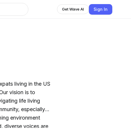
Sign In
Get Wave AI
pats living in the US
ur vision is to
ating life living
mmunity, especially
oming environment
, diverse voices are