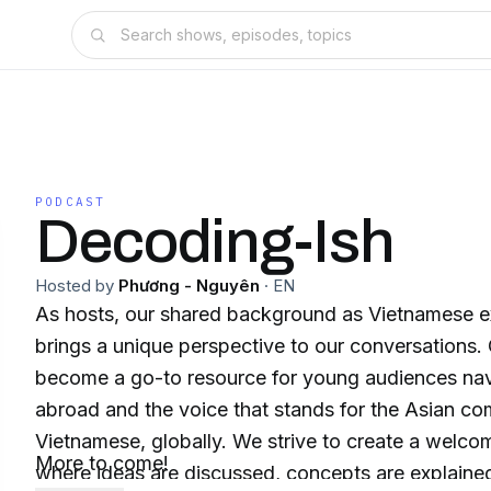
PODCAST
Decoding-Ish
Hosted by
Phương - Nguyên
·
EN
As hosts, our shared background as Vietnamese ex
brings a unique perspective to our conversations. O
become a go-to resource for young audiences navig
abroad and the voice that stands for the Asian co
Vietnamese, globally. We strive to create a welc
More to come!
where ideas are discussed, concepts are explained