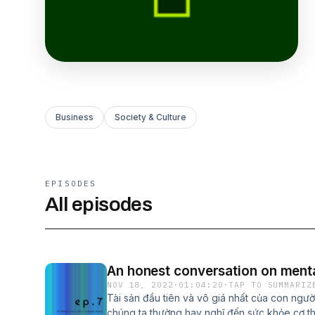
Business
Society & Culture
EPISODES
All episodes
An honest conversation on menta
NOV 18, 2022
·
01:04:20
·
TAP TO SUMMARIZ
Tài sản đầu tiên và vô giá nhất của con ngườ
chúng ta thường hay nghĩ đến sức khỏe cơ th