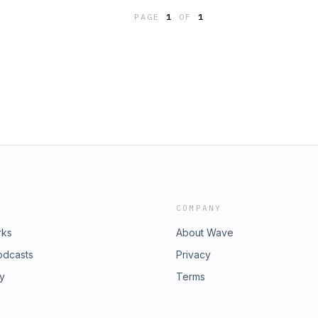
PAGE
1
OF
1
COMPANY
rks
About Wave
odcasts
Privacy
ry
Terms