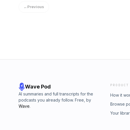
←
Previous
PRODUCT
Wave Pod
AI summaries and full transcripts for the
How it wo
podcasts you already follow. Free, by
Browse p
Wave
.
Your libra