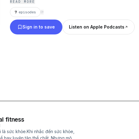
READ MORE
highlighted, and cultural exchange is embraced.
7
episodes
⟳
Sign in to save
Listen on Apple Podcasts
l fitness
E
i là sức khỏe.Khi nhắc đến sức khỏe,
ể hay luyện tập thể chất. Nhưng một