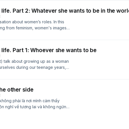
r life. Part 2: Whatever she wants to be in the wor
E
ation about women’s roles. In this
ning from feminism, women's images
Heard to what we do in our daily
hung Banh - an Art Director and
Instagram account where she
r life. Part 1: Whoever she wants to be
r and supports women's voice in the
E
st) talk about growing up as a woman
ourselves during our teenage years,
g issues surrounding women in our
an Art Director and Designer at Knock
where she showcases her arts
he other side
's voice in the U.S.
E
không phải là nơi mình cảm thấy
uôn nghĩ về tương lai và không ngừng
 nào, tụi mình đã thử chậm lại và hỏi
 cơ hội hay chưa?