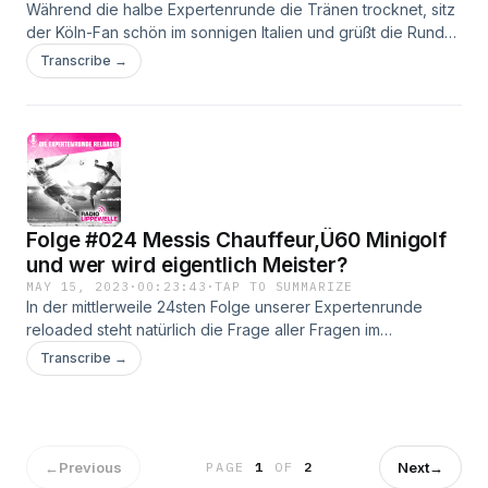
Während die halbe Expertenrunde die Tränen trocknet, sitz
der Köln-Fan schön im sonnigen Italien und grüßt die Runde
mit einem Glas Rotwein aus der Ferne ... Der Saisonkehraus!
Transcribe →
Folge #024 Messis Chauffeur,Ü60 Minigolf
und wer wird eigentlich Meister?
MAY 15, 2023
·
00:23:43
·
TAP TO SUMMARIZE
In der mittlerweile 24sten Folge unserer Expertenrunde
reloaded steht natürlich die Frage aller Fragen im
Mittelpunkt: Wer wird deutscher Meister? Darüber hinaus
Transcribe →
verrät Dieter Vatheuer seine hidden skills und alles vier
hoffen auf einen Aufstieg des Hamburger SV in die 1.
Bundesliga!
←
Previous
Next
→
PAGE
1
OF
2