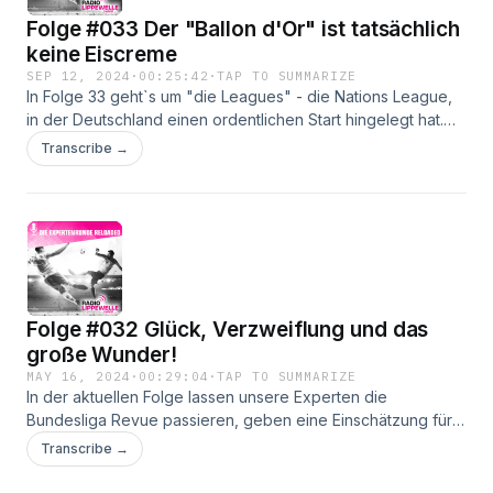
Folge #033 Der "Ballon d'Or" ist tatsächlich
keine Eiscreme
SEP 12, 2024
·
00:25:42
·
TAP TO SUMMARIZE
In Folge 33 geht`s um "die Leagues" - die Nations League,
in der Deutschland einen ordentlichen Start hingelegt hat.
Dann geht`s um das Comeback der Champions League auf
Transcribe →
Schalke. Nein, Königsblau spielt da keine sportliche Rolle,
sondern Schachtar Donezk trägt seine Heimspiele in der
Arena aus. Und wusstet ihr, dass "Ballon d`Or" keine
Eiscreme ist?
Folge #032 Glück, Verzweiflung und das
große Wunder!
MAY 16, 2024
·
00:29:04
·
TAP TO SUMMARIZE
In der aktuellen Folge lassen unsere Experten die
Bundesliga Revue passieren, geben eine Einschätzung für
den Ausgang des CL-Finals zwischen dem BvB und Real
Transcribe →
Madrid und wundern sich über die Salami-Taktik des
Bundestrainers bei der Kaderpräsentation zur EM!