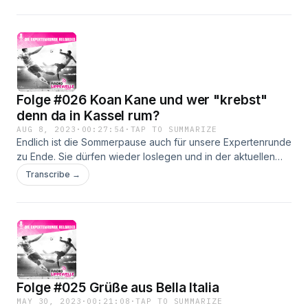
feststellen: Einigkeit klingt anders...
Folge #026 Koan Kane und wer "krebst"
denn da in Kassel rum?
AUG 8, 2023
·
00:27:54
·
TAP TO SUMMARIZE
Endlich ist die Sommerpause auch für unsere Expertenrunde
zu Ende. Sie dürfen wieder loslegen und in der aktuellen
Folge untersuchen sie das Aus der deutschen Frauen bei
Transcribe →
der WM, staunen über den Start in Liga 2 und freuen sich
auf den ersten Spieltag in der Belle Etage des deutschen
Profifußballs....
Folge #025 Grüße aus Bella Italia
MAY 30, 2023
·
00:21:08
·
TAP TO SUMMARIZE