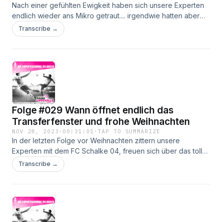
Nach einer gefühlten Ewigkeit haben sich unsere Experten
endlich wieder ans Mikro getraut.... irgendwie hatten aber
alle schon mal bessere Laune ...jeder hadert gerade mit
Transcribe →
seinem Lieblingsklub und das wird gewohnt offen zum
Ausdruck gebracht!
Folge #029 Wann öffnet endlich das
Transferfenster und frohe Weihnachten
NOV 28, 2023
·
00:31:01
·
TAP TO SUMMARIZE
In der letzten Folge vor Weihnachten zittern unsere
Experten mit dem FC Schalke 04, freuen sich über das tolle
Abschneiden der U17 bei der Fifa Weltmeisterschaft und
Transcribe →
wagen einen Ausblick auf das Saisonende....