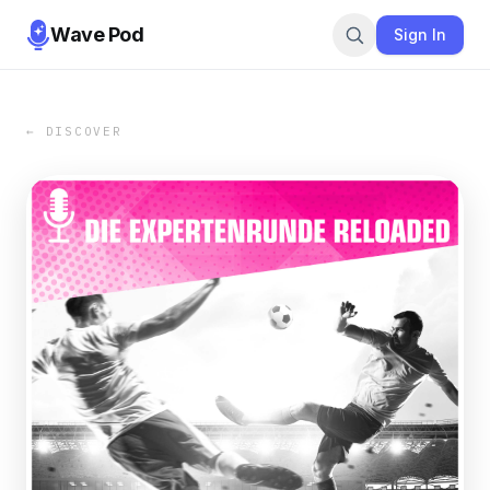
Wave Pod
Sign In
← DISCOVER