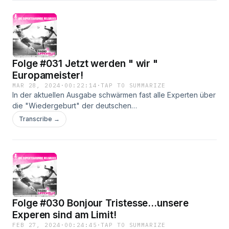
Folge #031 Jetzt werden " wir "
Europameister!
MAR 28, 2024
·
00:22:14
·
TAP TO SUMMARIZE
In der aktuellen Ausgabe schwärmen fast alle Experten über
die "Wiedergeburt" der deutschen
Fußballnationalmannschaft und die neue Euphorie im
Transcribe →
Hinblick auf die Heim-EM in diesem Sommer. Dazu wirft die
Runde einen kritischen Blick auf die Bundesliga und orakelt,
wer denn wohl wo neuer Trainer wird...
Folge #030 Bonjour Tristesse...unsere
Experen sind am Limit!
FEB 27, 2024
·
00:24:45
·
TAP TO SUMMARIZE