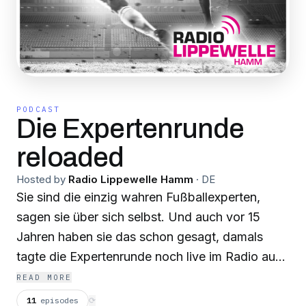
PODCAST
Die Expertenrunde
reloaded
Hosted by
Radio Lippewelle Hamm
·
DE
Sie sind die einzig wahren Fußballexperten,
sagen sie über sich selbst. Und auch vor 15
Jahren haben sie das schon gesagt, damals
tagte die Expertenrunde noch live im Radio auf
der Lippewelle. Jetzt kommen Dieter Vatheuer,
READ MORE
Christian Fecke, Marcus Bielefeld und Jens
11
episodes
⟳