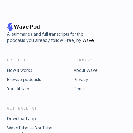
Wave Pod
AI summaries and full transcripts for the
podcasts you already follow. Free, by
Wave
.
PRODUCT
COMPANY
How it works
About Wave
Browse podcasts
Privacy
Your library
Terms
GET WAVE AI
Download app
WaveTube — YouTube