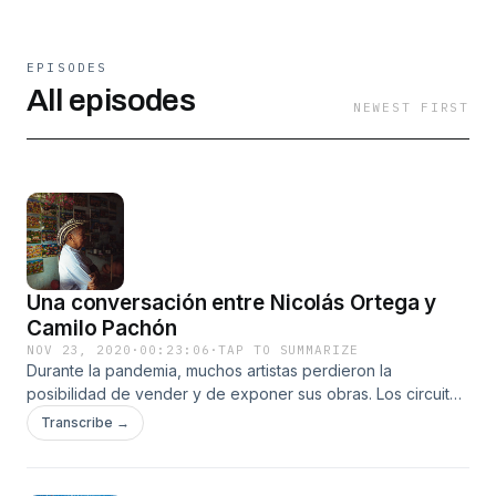
EPISODES
All episodes
NEWEST FIRST
Una conversación entre Nicolás Ortega y
Camilo Pachón
NOV 23, 2020
·
00:23:06
·
TAP TO SUMMARIZE
Durante la pandemia, muchos artistas perdieron la
posibilidad de vender y de exponer sus obras. Los circuitos
artísticos y las galerías de arte permanecieron cerradas.
Transcribe →
¿Cómo podríamos apoyar a aquellos que con sus obras
transforman el mundo y la sociedad? En este episodio
escuchamos a Nicolás Ortega y Camilo Pachón.Itaú cree en