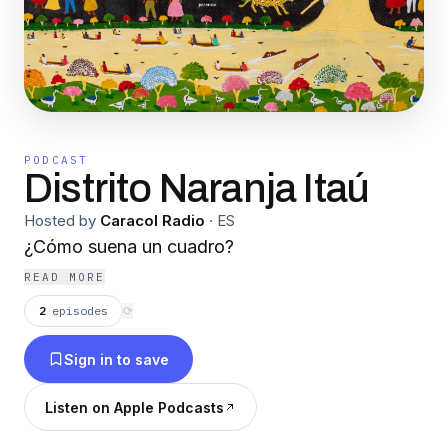
PODCAST
Distrito Naranja Itaú
Hosted by
Caracol Radio
·
ES
¿Cómo suena un cuadro?
READ MORE
2
episodes
⟳
Sign in to save
Listen on Apple Podcasts