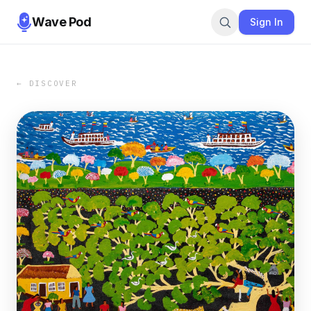
Wave Pod
Sign In
← DISCOVER