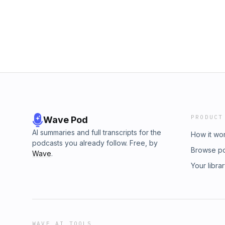
PRODUCT
Wave Pod
AI summaries and full transcripts for the
How it wo
podcasts you already follow. Free, by
Browse p
Wave
.
Your libra
WAVE AI TOOLS