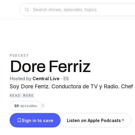
PODCAST
Dore Ferriz
Hosted by
Central Live
·
ES
Soy Dore Ferriz. Conductora de TV y Radio. Chef e
READ MORE
10
episodes
⟳
Sign in to save
Listen on Apple Podcasts