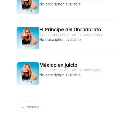
No description available
El Príncipe del Obradorato
DEC 4
·
01:00:57
·
TAP TO SUMMARIZE
No description available
México en juicio
DEC 3
·
01:02:08
·
TAP TO SUMMARIZE
No description available
←
Previous