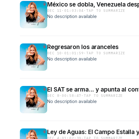
México se dobla, Venezuela despi
DEC 11
·
01:03:04
·
TAP TO SUMMARIZE
No description available
Regresaron los aranceles
DEC 10
·
01:01:59
·
TAP TO SUMMARIZE
No description available
El SAT se arma... y apunta al co
DEC 8
·
00:58:47
·
TAP TO SUMMARIZE
No description available
Ley de Aguas: El Campo Estalla y
DEC 4
·
01:02:39
·
TAP TO SUMMARIZE