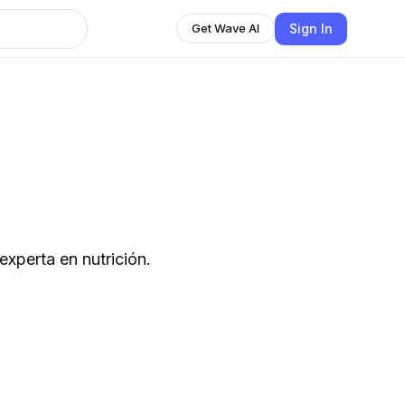
Sign In
Get Wave AI
xperta en nutrición.