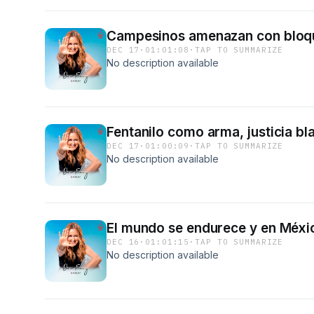
Campesinos amenazan con bloq
DEC 17
·
01:01:08
·
TAP TO SUMMARIZE
No description available
Fentanilo como arma, justicia b
DEC 17
·
01:00:09
·
TAP TO SUMMARIZE
No description available
El mundo se endurece y en Méxic
DEC 16
·
01:01:15
·
TAP TO SUMMARIZE
No description available