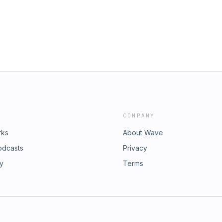
COMPANY
rks
About Wave
odcasts
Privacy
ry
Terms