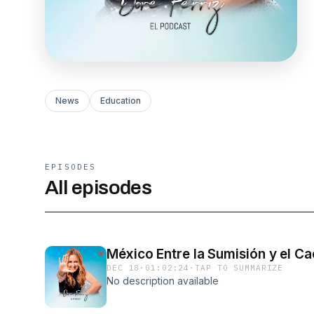
News
Education
EPISODES
All episodes
México Entre la Sumisión y el C
DEC 18
·
01:02:24
·
TAP TO SUMMARIZE
No description available