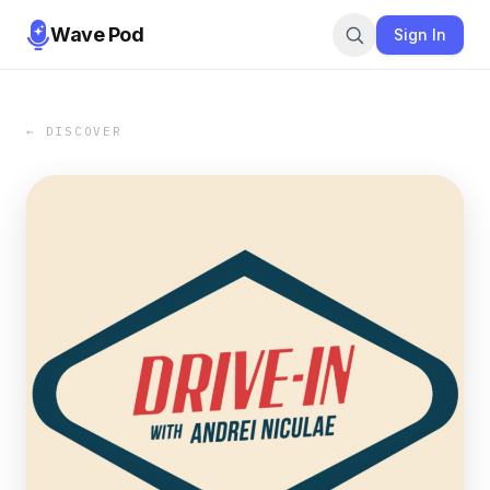
Wave Pod
Sign In
← DISCOVER