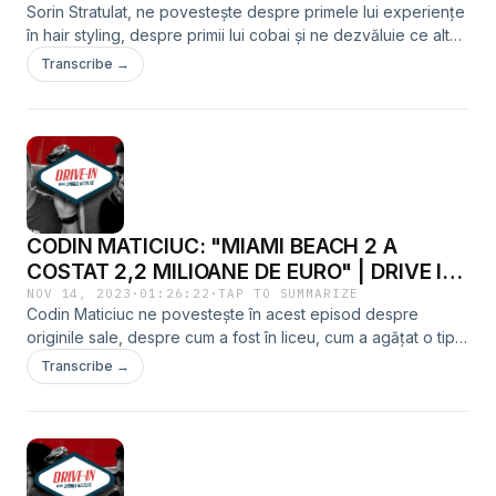
Sorin Stratulat, ne povestește despre primele lui experiențe
în hair styling, despre primii lui cobai și ne dezvăluie ce alte
lucruri mai știe să pună în practică…cum ar fi conducerea
Transcribe →
vehiculelor de categorie C. Pe lângă faptul că este un
adevărat artist, este un om sincer cu care ai vrea să stai
oricând la povești, pentru că are multe lucruri de spus.IG:
@niculaeandrei FB: facebook.com/andrei.niculae TikTok:
@niculae_andrei
CODIN MATICIUC: "MIAMI BEACH 2 A
COSTAT 2,2 MILIOANE DE EURO" | DRIVE IN
WITH ANDREI NICULAE
NOV 14, 2023
·
01:26:22
·
TAP TO SUMMARIZE
Codin Maticiuc ne povestește în acest episod despre
originile sale, despre cum a fost în liceu, cum a agățat o tipă
la Paris doar pentru că a vrut să o impresioneze, de ce a dat
Transcribe →
2,2 milioane de euro pe Miami Beach și multe altele. Un car
podcast de pun la colecție! IG: @niculaeandrei FB:
facebook.com/andrei.niculae TikTok: @niculae_andrei