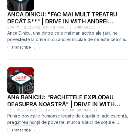
ANCA DINICU: "FAC MAI MULT TREATRU
DECÂT S**" | DRIVE IN WITH ANDREI
NICULAE
NOV 7, 2023
·
01:01:48
·
TAP TO SUMMARIZE
Anca Dinicu, una dintre cele mai mari actrițe ale țării, ne
povestește la drive in cu andrei niculae de ce este cea mai
tare din parcare. Instagram:
Transcribe →
@niculaeandreihttps://instagram.com/niculaeandrei?
igshid=MXZ6bWIwNXA5Y2JneA==Tiktok:
@niculae_andreihttps://www.tiktok.com/@niculae_andrei?
_t=8h9uWI5DTbE&amp;_r=1Facebook: Andrei
Niculaehttp://facebook.com/andrei.niculae
ANA BANICIU: "RACHETELE EXPLODAU
DEASUPRA NOASTRĂ" | DRIVE IN WITH
ANDREI NICULAE
OCT 31, 2023
·
01:16:15
·
TAP TO SUMMARIZE
Printre poveștile frumoase legate de copilărie, adolescență,
pregătirea nunții de poveste, munca alături de soțul ei
pentru mutarea într-o casă nouă plină de istorie, Ana Baniciu
Transcribe →
ne povește și despre una dintre cele mai periculoase și