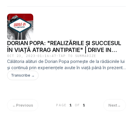
triste experiențe prin care a trecut: atacurile armate din
Septembrie 2023 din Tel Aviv.IG: @niculaeandrei FB:
facebook.com/andrei.niculae/ TikTok: @niculae_andrei
DORIAN POPA: "REALIZĂRILE ȘI SUCCESUL
ÎN VIAȚĂ ATRAG ANTIPATIE" | DRIVE IN
WITH ANDREI NICULAE
OCT 23, 2023
·
01:16:47
·
TAP TO SUMMARIZE
Călătoria alături de Dorian Popa pornește de la rădăcinile lui
și continuă prin experiențele avute în viață până în prezent.
Încă de la lansarea sa în “Pariu cu Viața” a trebuit să urmeze
Transcribe →
reguli stricte și a învățat să fie disciplinat.IG: @niculaeandrei
FB: facebook.com/andrei.niculae/ TikTok: @niculae_andrei
←
Previous
Next
→
PAGE
1
OF
1