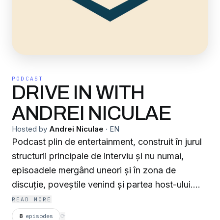
PODCAST
DRIVE IN WITH
ANDREI NICULAE
Hosted by
Andrei Niculae
·
EN
Podcast plin de entertainment, construit în jurul
structurii principale de interviu și nu numai,
episoadele mergând uneori și în zona de
discuție, poveștile venind și partea host-ului.
Andrei va sta pe bancheta din spate, alături de
READ MORE
un invitat, pe parcursul discuției din fiecare
8
episodes
⟳