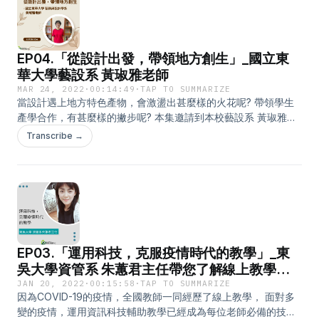
表單網址：https://forms.gle/ZmHQD4dk2aN1ftzH9 --- 相關連
結： 國立東華大學 教學卓越中心FB粉專：
https://www.facebook.com/ndhu.cte
EP04.「從設計出發，帶領地方創生」_國立東
華大學藝設系 黃琡雅老師
MAR 24, 2022
·
00:14:49
·
TAP TO SUMMARIZE
當設計遇上地方特色產物，會激盪出甚麼樣的火花呢? 帶領學生
產學合作，有甚麼樣的撇步呢? 本集邀請到本校藝設系 黃琡雅老
師分享帶領學生，走進地方的經驗， 一起來收聽吧! 聆聽結束，
Transcribe →
也請填寫我們的回饋表單，如是本校教師，可以參加實用教學工
具的抽獎喔! 回饋表單網址：
https://forms.gle/ZmHQD4dk2aN1ftzH9 --- 相關連結： 國立東
華大學 教學卓越中心FB粉專：
https://www.facebook.com/ndhu.cte
EP03.「運用科技，克服疫情時代的教學」_東
吳大學資管系 朱蕙君主任帶您了解線上教學技
巧
JAN 20, 2022
·
00:15:58
·
TAP TO SUMMARIZE
因為COVID-19的疫情，全國教師一同經歷了線上教學， 面對多
變的疫情，運用資訊科技輔助教學已經成為每位老師必備的技