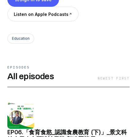
Listen on Apple Podcasts
Education
EPISODES
All episodes
NEWEST FIRST
EP06.「食育食慾_認識食農教育 (下)」_景文科