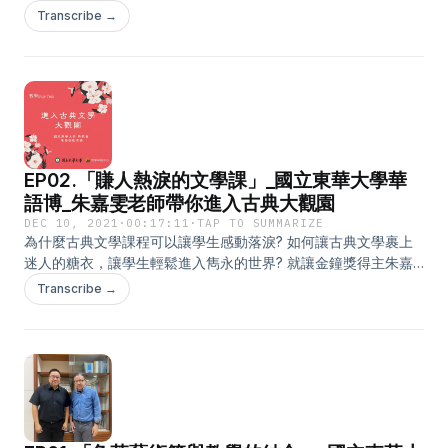
能。 本次邀請到東吳大學資管系 朱蕙君老師分享資訊科技融入教
Transcribe →
學的經驗， 讓我們一起了解線上教學的撇步吧! 聆聽結束，也請
填寫我們的回饋表單，如是本校教師，可以參加實用教學工具的
抽獎喔! 回饋表單網址：
https://forms.gle/ZmHQD4dk2aN1ftzH9 --- 相關連結： 國立東
華大學 教學卓越中心FB粉專：
https://www.facebook.com/ndhu.cte
EP02.「賺人熱淚的文學課」_國立東華大學華
語博_朱嘉雯老師帶你進入古典大觀園
DEC 10, 2021
·
00:17:11
·
TAP TO SUMMARIZE
為什麼古典文學課程可以讓學生感動落淚? 如何讓古典文學裹上
迷人的糖衣，讓學生輕鬆進入雋永的世界? 就讓金鐘獎得主朱嘉
雯老師告訴你，古典文學的教學技巧。 聆聽結束，也請填寫我們
Transcribe →
的回饋表單，如是本校教師，可以參加實用教學工具的抽獎喔! 回
饋表單網址：https://forms.gle/ZmHQD4dk2aN1ftzH9 --- 相關
連結： 國立東華大學 教學卓越中心FB粉專：
https://www.facebook.com/ndhu.cte