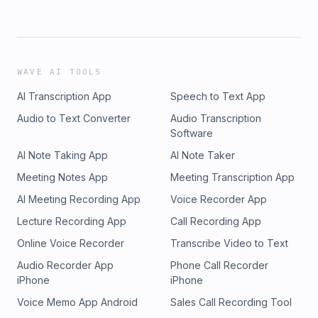
WAVE AI TOOLS
AI Transcription App
Speech to Text App
Audio to Text Converter
Audio Transcription
Software
AI Note Taking App
AI Note Taker
Meeting Notes App
Meeting Transcription App
AI Meeting Recording App
Voice Recorder App
Lecture Recording App
Call Recording App
Online Voice Recorder
Transcribe Video to Text
Audio Recorder App
Phone Call Recorder
iPhone
iPhone
Voice Memo App Android
Sales Call Recording Tool