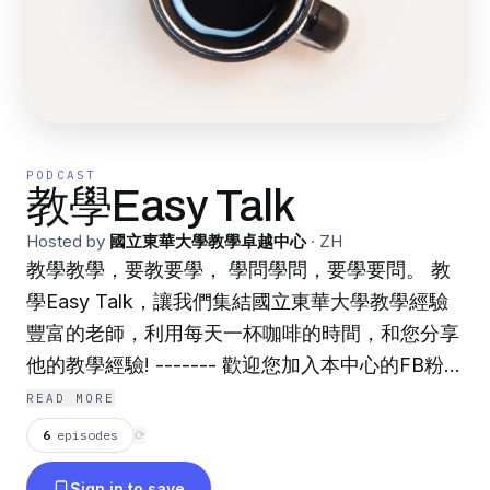
PODCAST
教學Easy Talk
Hosted by
國立東華大學教學卓越中心
·
ZH
教學教學，要教要學， 學問學問，要學要問。 教
學Easy Talk，讓我們集結國立東華大學教學經驗
豐富的老師，利用每天一杯咖啡的時間，和您分享
他的教學經驗! ------- 歡迎您加入本中心的FB粉
專，以收到最新的教學資訊： 教學卓越中心FB粉
READ MORE
專：https://www.facebook.com/ndhu.cte --
6
episodes
⟳
Hosting provided by SoundOn
Sign in to save