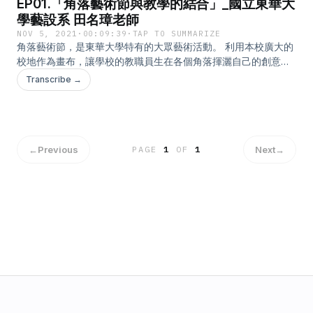
EP01.「角落藝術節與教學的結合」_國立東華大
學藝設系 田名璋老師
NOV 5, 2021
·
00:09:39
·
TAP TO SUMMARIZE
角落藝術節，是東華大學特有的大眾藝術活動。 利用本校廣大的
校地作為畫布，讓學校的教職員生在各個角落揮灑自己的創意。
今年已是第八屆了， 在籌辦過程，本校的老師是如何與課程教學
Transcribe →
結合，讓我們一起聽聽看! 聆聽結束，也請填寫我們的回饋表單，
如是本校教師，可以參加實用教學工具的抽獎喔! 回饋表單網址：
https://forms.gle/ZmHQD4dk2aN1ftzH9 --- 相關連結： 國立東
華大學 教學卓越中心FB粉專：
https://www.facebook.com/ndhu.cte 國立東華大學 角落藝術節
←
Previous
Next
→
PAGE
1
OF
1
FB粉專：https://www.facebook.com/DHCAF