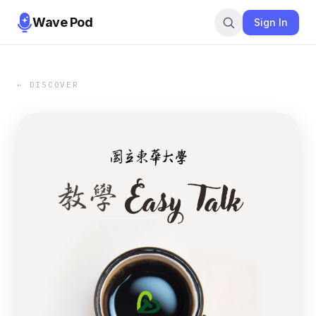
Wave Pod
Sign In
← DISCOVER