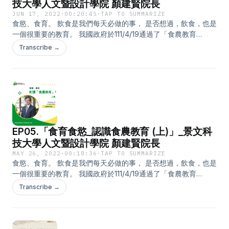
技大學人文暨設計學院 顏建賢院長
JUN 17, 2022
·
00:20:45
·
TAP TO SUMMARIZE
食慾、食育。 飲食是我們每天必做的事， 是否想過，飲食，也是
一個很重要的教育。 我國政府於111/4/19通過了「食農教育
法」，希望藉此關懷在地農業以及國民健康。 究竟何謂「食農教
Transcribe →
育」呢? 就讓權威 景文科技大學人文暨設計學院 顏建賢院長 來
告訴您吧! 本主題內容豐富，共分為上下兩集播出， 本次採線上
會議錄音，音質較為粗糙，敬請見諒! 聆聽結束，也請填寫我們的
回饋表單，如是本校教師，可以參加實用教學工具的抽獎喔! 回饋
表單網址：https://forms.gle/ZmHQD4dk2aN1ftzH9 --- 相關連
結： 國立東華大學 教學卓越中心FB粉專：
https://www.facebook.com/ndhu.cte
EP05.「食育食慾_認識食農教育 (上)」_景文科
技大學人文暨設計學院 顏建賢院長
MAY 26, 2022
·
00:18:36
·
TAP TO SUMMARIZE
食慾、食育。 飲食是我們每天必做的事， 是否想過，飲食，也是
一個很重要的教育。 我國政府於111/4/19通過了「食農教育
法」，希望藉此關懷在地農業以及國民健康。 究竟何謂「食農教
Transcribe →
育」呢? 就讓權威 景文科技大學人文暨設計學院 顏建賢院長 來
告訴您吧! 本主題內容豐富，共分為上下兩集播出， 本次採線上
會議錄音，音質較為粗糙，敬請見諒! 聆聽結束，也請填寫我們的
回饋表單，如是本校教師，可以參加實用教學工具的抽獎喔! 回饋