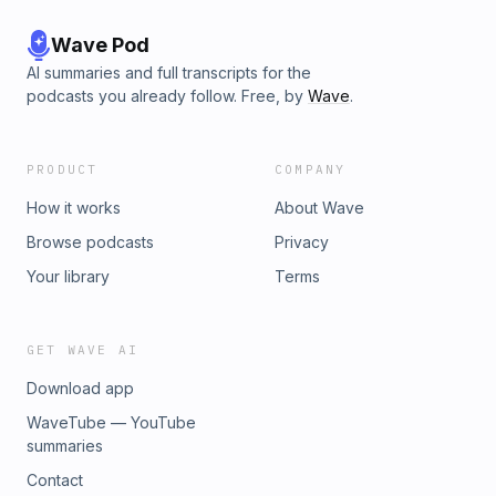
Wave Pod
AI summaries and full transcripts for the
podcasts you already follow. Free, by
Wave
.
PRODUCT
COMPANY
How it works
About Wave
Browse podcasts
Privacy
Your library
Terms
GET WAVE AI
Download app
WaveTube — YouTube
summaries
Contact