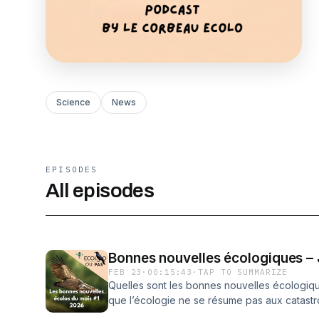
Science
News
EPISODES
All episodes
Bonnes nouvelles écologiques – J
FEB 23
·
00:15:43
·
TAP TO SUMMARIZE
Quelles sont les bonnes nouvelles écologiqu
que l’écologie ne se résume pas aux catast
mois de regarder ce qui avance vraiment.Da