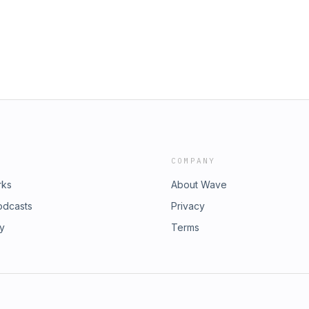
e les enjeux humains et
ation sur les labels et lessives : «
z, partagez et réfléchissons
 fabriquée dans le respect de
face à ces crises.Vous pouvez me
ADEME, la majorité de l’énergie
ébergé par Ausha. Visitez
vez me suivre via les réseaux
us d'informations.
ez ausha.co/politique-de-
COMPANY
rks
About Wave
odcasts
Privacy
ry
Terms