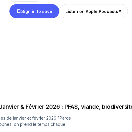
comme les fast-foods ou la mode éthique, "Écolo
Sign in to save
Listen on Apple Podcasts
propose des comparaisons claires, des chiffres pe
anecdotes surprenantes pour mieux comprendre l’
quotidiens. Pourquoi écouter ? Pour découvrir les vérités cachées
derrière les discours "greenwashing". Pour rire un
beaucoup. Et surtout, pour trouver des solutions s
votre empreinte carbone, sans devenir un ermite dans l
s’adresse ce podcast ? Que vous soyez un écolo 
sceptique curieux, ce podcast est fait pour vous. 
des faits, de l’humour, et une touche de réalisme. 
communauté "Écolo Ou Pas?" et devenez acteur 
épisode à la fois. Parce que sauver la planète, ç
comprendre ce qui marche… ou pas. 🌍✨ Un nouvel épisode un lundi sur
anvier & Février 2026 : PFAS, viande, biodiversit
deux. Prêt·e à découvrir si vos habitudes sont vra
es de janvier et février 2026 ?Parce
Abonnez-vous maintenant et plongeons ensemble 
rophes, on prend le temps chaque
ns cet épisode :La France appelle
de la transition écologique Instagram