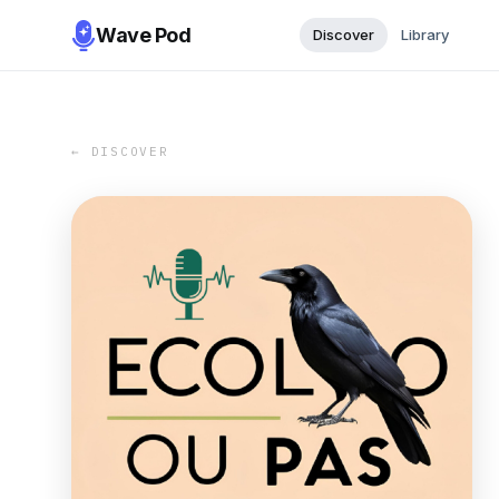
Wave Pod
Discover
Library
← DISCOVER