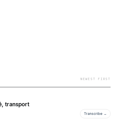
 Ou Pas?" vous
rcutants et des
impact de nos choix
 peu tout en apprenant
imples pour réduire
es bois ! À qui
convaincu ou un
Pas de jugement, juste
Rejoignez la
NEWEST FIRST
du changement, un
a commence par
é, transport
iment écolos ?
Transcribe →
dans le grand bazar