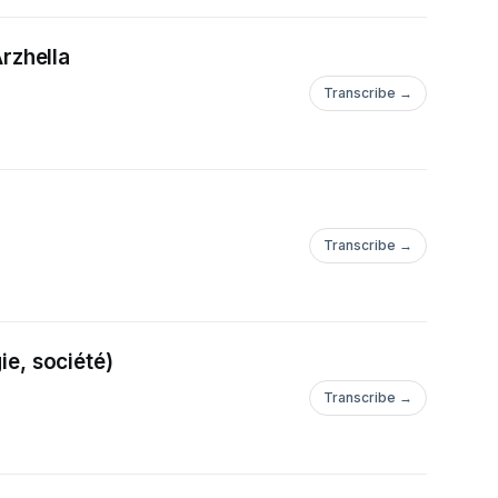
Arzhella
71076) Hébergé
ntialite pour plus
Transcribe →
Transcribe →
ie, société)
Transcribe →