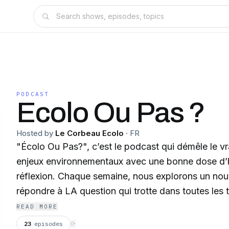
PODCAST
Ecolo Ou Pas ?
Hosted by
Le Corbeau Ecolo
·
FR
"Écolo Ou Pas?", c’est le podcast qui démêle le vra
enjeux environnementaux avec une bonne dose d’
réflexion. Chaque semaine, nous explorons un nou
répondre à LA question qui trotte dans toutes les 
écolo ? 🚀🌱 De la bataille entre voitures thermique
READ MORE
débats sur le télétravail vs le bureau, en passant p
23
episodes
⟳