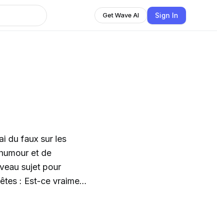
Sign In
Get Wave AI
i du faux sur les
humour et de
veau sujet pour
têtes : Est-ce vraiment
s et électriques, aux
ar des sujets brûlants