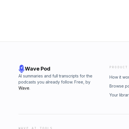
informatif et immersif, pour mieux comprendr
façon plus écologique” (Guide)ADEME – Inform
environnementaux de cette île unique.Écoute
Le label vise à garantir que la lessive a été
ensemble à notre responsabilité collective 
l’environnement… »ADEME / CLCV – « Selon l’
suivre via les réseaux :FacebookInstagramH
consommée sert à chauffer l’eau… »Vous pou
ausha.co/politique-de-confidentialite pour pl
:FacebookInstagramHébergé par Ausha. Visit
confidentialite pour plus d'informations.
PRODUCT
Wave Pod
AI summaries and full transcripts for the
How it wo
podcasts you already follow. Free, by
Browse p
Wave
.
Your libra
WAVE AI TOOLS