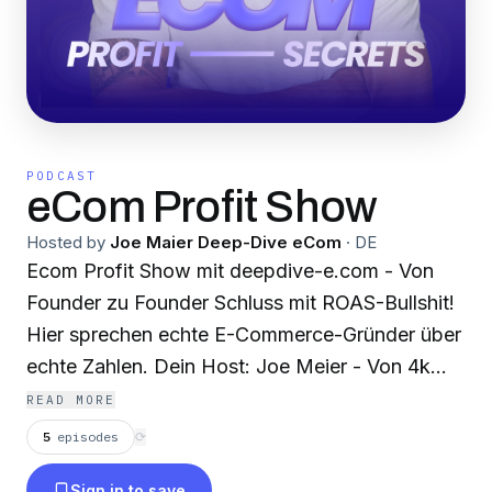
PODCAST
eCom Profit Show
Hosted by
Joe Maier Deep-Dive eCom
·
DE
Ecom Profit Show mit deepdive-e.com - Von
Founder zu Founder Schluss mit ROAS-Bullshit!
Hier sprechen echte E-Commerce-Gründer über
echte Zahlen. Dein Host: Joe Meier - Von 4k
Startkapital zu 7-stelligem Exit. Über 20
READ MORE
Millionen Euro Umsatz mit eigenen Brands.
5
episodes
⟳
Heute Growth-Partner für E-Commerce-
Sign in to save