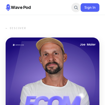
Wave Pod
Sign In
← DISCOVER