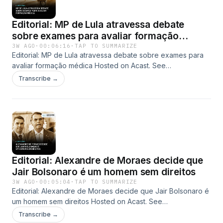
Editorial: MP de Lula atravessa debate
sobre exames para avaliar formação
médica
3W AGO
·
00:06:16
·
TAP TO SUMMARIZE
Editorial: MP de Lula atravessa debate sobre exames para
avaliar formação médica Hosted on Acast. See
acast.com/privacy for more information.
Transcribe →
Editorial: Alexandre de Moraes decide que
Jair Bolsonaro é um homem sem direitos
3W AGO
·
00:05:04
·
TAP TO SUMMARIZE
Editorial: Alexandre de Moraes decide que Jair Bolsonaro é
um homem sem direitos Hosted on Acast. See
acast.com/privacy for more information.
Transcribe →