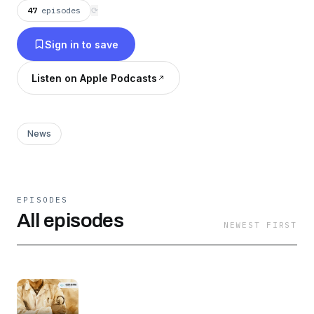
47
episodes
⟳
Sign in to save
Listen on Apple Podcasts
News
EPISODES
All episodes
NEWEST FIRST