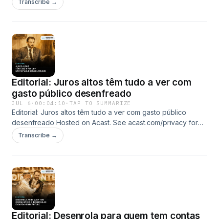
Transcribe →
Editorial: Juros altos têm tudo a ver com
gasto público desenfreado
JUL 6
·
00:04:10
·
TAP TO SUMMARIZE
Editorial: Juros altos têm tudo a ver com gasto público
desenfreado Hosted on Acast. See acast.com/privacy for
more information.
Transcribe →
Editorial: Desenrola para quem tem contas