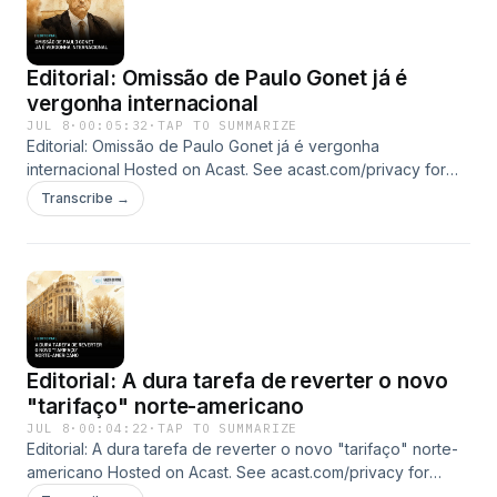
Editorial: Omissão de Paulo Gonet já é
vergonha internacional
JUL 8
·
00:05:32
·
TAP TO SUMMARIZE
Editorial: Omissão de Paulo Gonet já é vergonha
internacional Hosted on Acast. See acast.com/privacy for
more information.
Transcribe →
Editorial: A dura tarefa de reverter o novo
"tarifaço" norte-americano
JUL 8
·
00:04:22
·
TAP TO SUMMARIZE
Editorial: A dura tarefa de reverter o novo "tarifaço" norte-
americano Hosted on Acast. See acast.com/privacy for
more information.