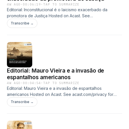
4W AGO
·
00:06:19
·
TAP TO SUMMARIZE
Editorial: Inconstitucional é o laicismo exacerbado da
promotora de Justiça Hosted on Acast. See
acast.com/privacy for more information.
Transcribe →
Editorial: Mauro Vieira e a invasão de
espantalhos americanos
4W AGO
·
00:04:54
·
TAP TO SUMMARIZE
Editorial: Mauro Vieira e a invasão de espantalhos
americanos Hosted on Acast. See acast.com/privacy for
more information.
Transcribe →