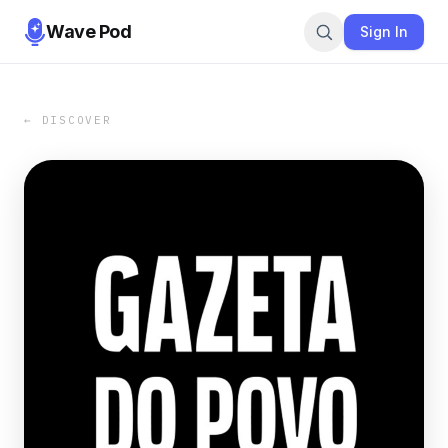
Wave Pod
Sign In
← DISCOVER