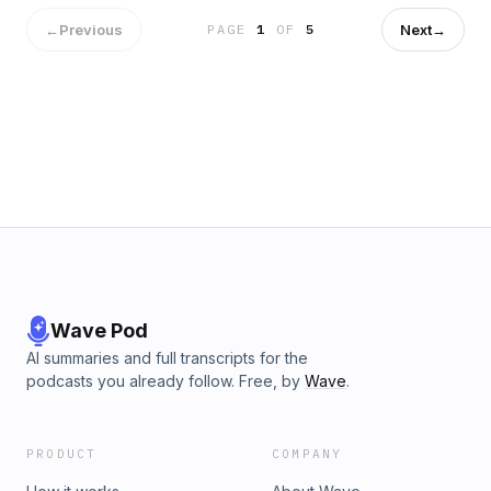
←
Previous
Next
→
PAGE
1
OF
5
Wave Pod
AI summaries and full transcripts for the
podcasts you already follow. Free, by
Wave
.
PRODUCT
COMPANY