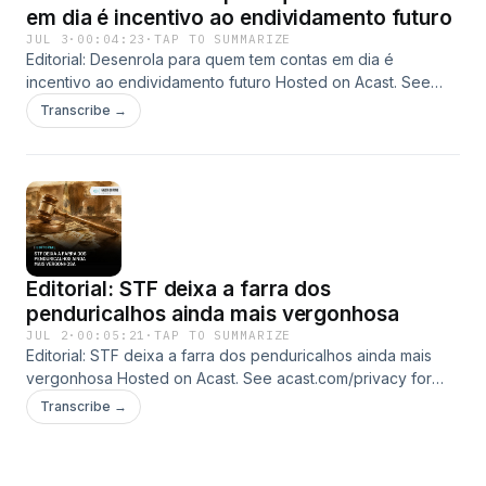
em dia é incentivo ao endividamento futuro
JUL 3
·
00:04:23
·
TAP TO SUMMARIZE
Editorial: Desenrola para quem tem contas em dia é
incentivo ao endividamento futuro Hosted on Acast. See
acast.com/privacy for more information.
Transcribe →
Editorial: STF deixa a farra dos
penduricalhos ainda mais vergonhosa
JUL 2
·
00:05:21
·
TAP TO SUMMARIZE
Editorial: STF deixa a farra dos penduricalhos ainda mais
vergonhosa Hosted on Acast. See acast.com/privacy for
more information.
Transcribe →