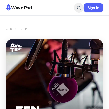
Wave Pod
Sign In
← DISCOVER