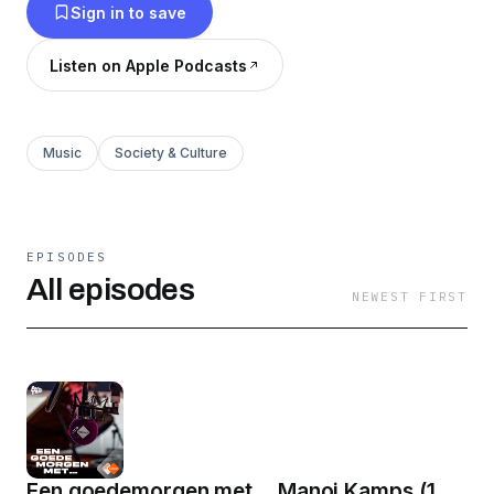
Sign in to save
Listen on Apple Podcasts
Music
Society & Culture
EPISODES
All episodes
NEWEST FIRST
Een goedemorgen met... Manoj Kamps (1