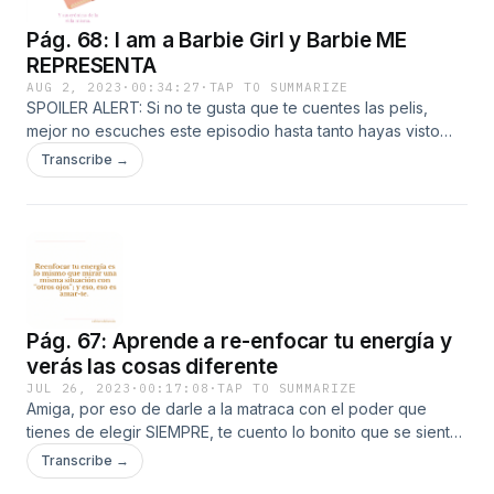
Pág. 68: I am a Barbie Girl y Barbie ME
REPRESENTA
AUG 2, 2023
·
00:34:27
·
TAP TO SUMMARIZE
SPOILER ALERT: Si no te gusta que te cuentes las pelis,
mejor no escuches este episodio hasta tanto hayas visto
Barbie. Si no te interesa verla o te da lo mismo que te
Transcribe →
cuentes, sigue escuchando. Te hablo de mi experiencia
viendo la película y los por qué para que Barbie me
represente.
Pág. 67: Aprende a re-enfocar tu energía y
verás las cosas diferente
JUL 26, 2023
·
00:17:08
·
TAP TO SUMMARIZE
Amiga, por eso de darle a la matraca con el poder que
tienes de elegir SIEMPRE, te cuento lo bonito que se siente
cuando eliges, en una situación de mierda, dejar de
Transcribe →
quejarte y RE-ENFOCAS tu energía en lo bueno o positivo