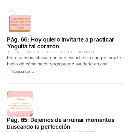
que nos deja cada situación o evento, por más bobo que
parezca. Y es que es en le día a día, que vamos creando
los hábitos que construyen una vida feliz.
Pág. 66: Hoy quiero invitarte a practicar
Yoguita tal corazón
JUL 19, 2023
·
00:31:02
·
TAP TO SUMMARIZE
Por eso de machacar con que escuches tu cuerpo, hoy te
hablo de cómo hacer yoga puede ayudarte en ese
proceso.
Transcribe →
Pág. 65: Dejemos de arruinar momentos
buscando la perfección