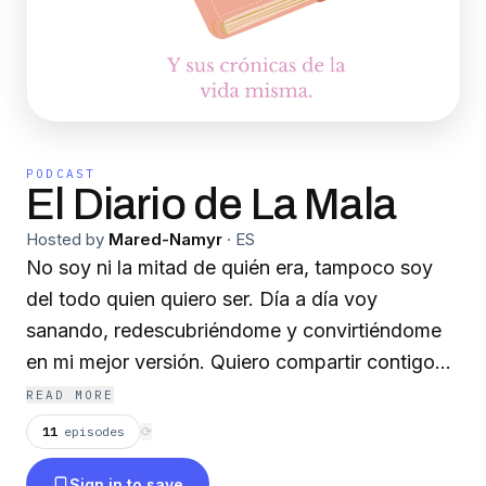
PODCAST
El Diario de La Mala
Hosted by
Mared-Namyr
·
ES
No soy ni la mitad de quién era, tampoco soy
del todo quien quiero ser. Día a día voy
sanando, redescubriéndome y convirtiéndome
en mi mejor versión. Quiero compartir contigo
mi caminar, mis experiencia en este viaje
READ MORE
llamado vida y en la aventura de aprender a
11
episodes
⟳
mirar pa'dentro para que sepas que es posible,
Sign in to save