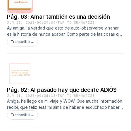
diferente.
Pág. 63: Amar también es una decisión
JUN 28, 2023
·
00:29:39
·
TAP TO SUMMARIZE
Ay amiga, la verdad que esto de auto-observarse y sanar
es la historia de nunca acabar. Como parte de las cosas que
entendí en la conferencia al ver al David que no se llama
Transcribe →
David con su pareja fue lo que es el compromiso que uno
hace para con uno mismo y estar en una relación, y vamos,
desde ahí se me ha estado presentando también el tema de
el amor como decisión. Aquí cuento un chispi de eso y hago
referencia a la tercera temporada de la Serie Bridgerton: La
reina Carlota. Espero que lo disfrutes, y ve la serie por
favor.
Pág. 62: Al pasado hay que decirle ADIÓS
JUN 21, 2023
·
00:24:18
·
TAP TO SUMMARIZE
Amiga, he llego de mi viaje y WOW. Que mucha información
recibí, que feliz está mi alma de haberle escuchado haber
volado allá. Hoy te comparto lo que para mi fue mi lección
Transcribe →
principal en este viaje: el pasado ya pasó, no está, no
existe; por lo tanto yo no quiero seguir cargando con él. Y