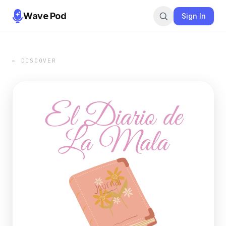
Wave Pod
Sign In
← DISCOVER