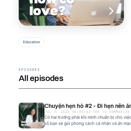
Education
EPISODES
All episodes
Chuyện hẹn hò #2 - Đi hẹn nên ăn
JUL 7, 2021
·
00:08:43
·
TAP TO SUMMARIZE
Có hai trường phái khi mình chuẩn bị cho việ
số bạn sẽ giữ phong cách cá nhân và ăn mặc
ngày. Tức là mỗi ngày mình ăn mặc như thế n