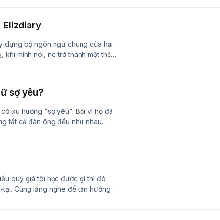
nh nghĩ là trước sau gì khi yêu thì
 hò mình cũng thể hiện mình đúng là
 Elizdiary
ẽ đỡ bỡ ngỡ hơn và đó cũng là cách
ũng là một quan điểm. Quan điểm thứ
y dựng bộ ngôn ngữ chung của hai
 một chút, có nghĩa là hơi quá so với
 khi mình nói, nó trở thành một thế
 như vậy nhưng khi đi hẹn hò mình ăn
t nối với tôi tại: Website:
hải tập trung hơn rất là nhiều như
ok.com/eliz.ngocthu Instagram:
Cùng lắng nghe để tìm hiểu về cách
i TikTok:
ôi tại: Website: elizdiary.com
nữ sợ yêu?
: 090.681.7737 Các khoá coaching:
octhu Instagram:
i TikTok:
g có xu hướng "sợ yêu". Bởi vì họ đã
: 090.681.7737 Các khoá coaching:
ằng tất cả đàn ông đều như nhau.
c thu mình, né tránh những mối quan
tra tấn bản thân. Hãy học cách vượt
 phúc. Cùng lắng nghe câu chuyện
Kết nối với tôi tại: Website:
ok.com/eliz.ngocthu Instagram:
iều quý giá tôi học được gì thì đó
i TikTok:
-tại. Cùng lắng nghe để tận hưởng
: 090.681.7737 Các khoá coaching:
nối với tôi tại:&nbsp; Website:
ok.com/eliz.ngocthu Instagram:
i TikTok: