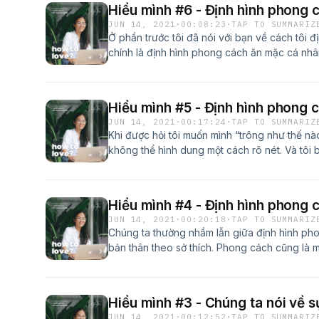
Hiểu mình #6 - Định hình phong c
https://www.tiktok.com/@eliz_nguyen Phone
JUN 14, 2021
·
00:08:23
·
TAP TO SUMMARIZ
coach.elizdiary.com
Ở phần trước tôi đã nói với bạn về cách tôi đ
chính là định hình phong cách ăn mặc cá nh
tôi nhé! ---------- Kết nối với tôi tại: Websit
https://www.facebook.com/eliz.ngocthu Inst
https://www.instagram.com/nguyenngocthu.e
Hiểu mình #5 - Định hình phong c
coaching: coach.elizdiary.com
JUN 14, 2021
·
00:17:24
·
TAP TO SUMMARIZ
Khi được hỏi tôi muốn mình “trông như thế nào
không thể hình dung một cách rõ nét. Và tôi b
phong cách cá nhân: Phong cách ăn mặc mà
nhân không-phải-chỉ-là-cách-bạn-chọn-quần
để bạn định hình bản thân. Đừng nói là mặc g
Hiểu mình #4 - Định hình phong c
người bạn đấy! Cùng nghe nhé! --------- Kết nố
JUN 14, 2021
·
00:20:18
·
TAP TO SUMMARIZ
Facebook: https://www.facebook.com/eliz.ng
Chúng ta thường nhầm lẫn giữa định hình pho
https://www.instagram.com/nguyenngocthu.e
bản thân theo sở thích. Phong cách cũng là 
coaching: coach.elizdiary.com
theo những chuẩn riêng. Và nó rất đa dạng 
hình. Thể hiện bản thân lại mang tính tùy hứn
quán về một ai đó. Cùng lắng nghe tôi chia sẻ n
Hiểu mình #3 - Chúng ta nói về s
Website: elizdiary.com Facebook: https://w
JUN 14, 2021
·
00:12:52
·
TAP TO SUMMARIZ