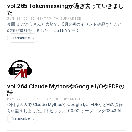
vol.265 Tokenmaxxingが過ぎ去っていきまし
た
JUN 30
·
01:02:43
·
TAP TO SUMMARIZE
今回は ごとうさんと大﨑で、6月のAIのイベントや起きたこと
の振り返りをしました。 LISTENで開く
Transcribe →
vol.264 Claude MythosやGoogle I/OやFDEの
話
MAY 22
·
00:52:56
·
TAP TO SUMMARIZE
今回は３人で Claude Mythosや Google I/O, FDEなどAIの流行
りの話をしました。[トピックス]00:00 オープニング03:43 AI
利用コスト、トークン制限、従量課金時代への不安11:06 AIコー
Transcribe →
ドレビュー、セキュリティ対応、トークン浪費の危険17:03 ロ
ーカルLLM、安価なモデル、AI利用の使い分け24:29 AI活用の焦