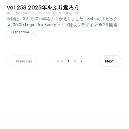
vol.258 2025年をふり返ろう
DEC 20
·
00:54:34
·
TAP TO SUMMARIZE
今回は、3人で2025年をふりかえりました。&nbsp;[トピック
ス]00:00 Logic Pro &amp; ノイズ除去プラグイン05:26 開発環
境の進化14:16 エンジニアの役割変容45:10 2026年の話[関
Transcribe →
連]OpenSpec(https://github.com/Fission-
AI/OpenSpec)Klackアプリ
(https://apps.apple.com/jp/app/klack/id6446206067?
mt=12)&nbsp; LISTENで開く
←
Previous
Next
→
PAGE
1
OF
2