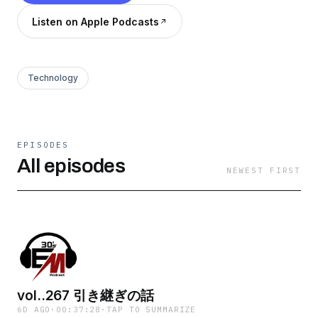
Listen on Apple Podcasts
Technology
EPISODES
All episodes
NEWEST FIRST
vol..267 引き継ぎの話
6D AGO
·
00:37:28
·
TAP TO SUMMARIZE