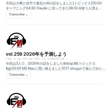
今回は大﨑と佐竹で最近のAIの話をしました[トピックス]00:00
オープニング04:39 Claude に戻ってきた08:33 AI使う人増えて
きた30:52 IT業界の荒波( SaaSの死など )&nbsp;&nbsp;
Transcribe →
LISTENで開く
vol.259 2026年を予測しよう
FEB 2
·
00:58:41
·
TAP TO SUMMARIZE
今回は3人で、2026年の話をしました&nbsp;&lt;トピックス
&gt;00:00 M5 Macに買い換えました10:17 shogunで遊んでみた
(https://zenn.dev/shio_shoppaize/articles/5fee11d03a11a1)54:28
Transcribe →
ノーコードでできるエージェント作成サービス LISTENで開く