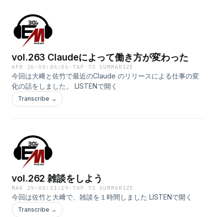
点変化、企業ガバナンス、プラットフォーム統一33:00 AI浸透
のティア化、AIコーディング、FDEと日本企業での実装[参
考]Google I/O 2026公式まとめGitHub Copilot usage-based
billingClaude Code Review公式ドキュメント.Gemini
Enterprise Agent PlatformCyberAgentのAI番付Anthropic ×
vol.263 Claudeによって働き方が変わった
HitachiPalantir × SOMPO&nbsp; LISTENで開く
APR 26
·
00:46:06
·
TAP TO SUMMARIZE
今回は大﨑と佐竹で最近のClaude のリリースによる仕事の変
化の話をしました。 LISTENで開く
Transcribe →
vol.262 雑談をしよう
MAR 29
·
00:51:19
·
TAP TO SUMMARIZE
今回は佐竹と大﨑で、雑談を１時間しました LISTENで開く
Transcribe →