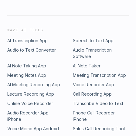
WAVE AI TOOLS
AI Transcription App
Speech to Text App
Audio to Text Converter
Audio Transcription
Software
AI Note Taking App
AI Note Taker
Meeting Notes App
Meeting Transcription App
AI Meeting Recording App
Voice Recorder App
Lecture Recording App
Call Recording App
Online Voice Recorder
Transcribe Video to Text
Audio Recorder App
Phone Call Recorder
iPhone
iPhone
Voice Memo App Android
Sales Call Recording Tool