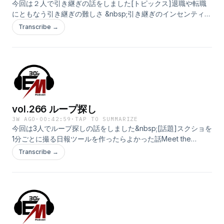
今回は２人で引き継ぎの話をしました[トピックス]退職や転職
にともなう引き継ぎの難しさ &nbsp;引き継ぎのインセンティブ
不足 &nbsp;AIによる「人間蒸留」と、仕事の知識をエージェン
Transcribe →
トへ残す&nbsp; LISTENで開く
vol.266 ループ探し
3W AGO
·
00:42:59
·
TAP TO SUMMARIZE
今回は3人でループ探しの話をしました&nbsp;[話題]スクショを
1分ごとに撮る日報ツールを作ったらよかった話Meet the
broccoli farmer running his farm with GPT-5.6.&nbsp; LISTEN
Transcribe →
で開く