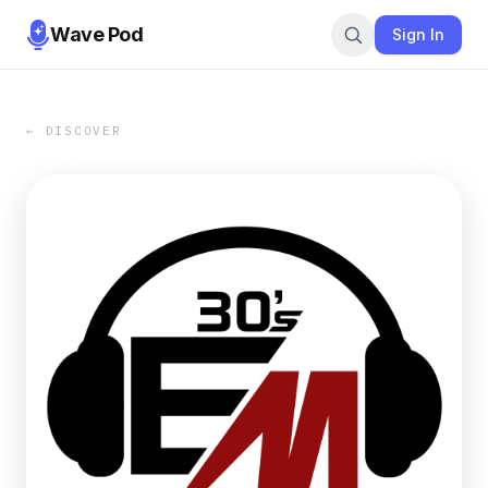
Wave Pod
Sign In
← DISCOVER