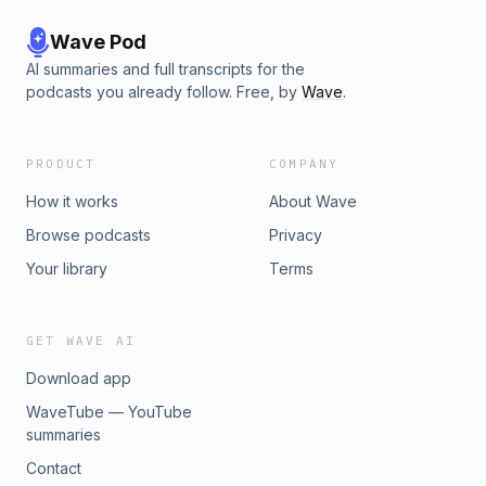
Wave Pod
AI summaries and full transcripts for the
podcasts you already follow. Free, by
Wave
.
PRODUCT
COMPANY
How it works
About Wave
Browse podcasts
Privacy
Your library
Terms
GET WAVE AI
Download app
WaveTube — YouTube
summaries
Contact