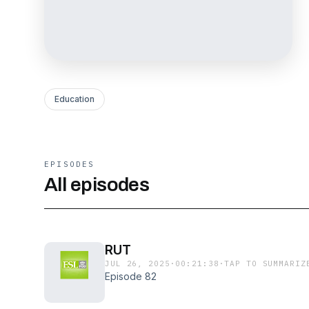
Education
EPISODES
All episodes
RUT
JUL 26, 2025
·
00:21:38
·
TAP TO SUMMARIZ
Episode 82