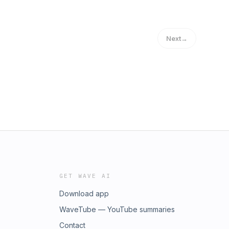
Next
→
GET WAVE AI
Download app
WaveTube — YouTube summaries
Contact