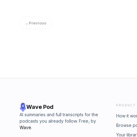
←
Previous
PRODUCT
Wave Pod
AI summaries and full transcripts for the
How it wo
podcasts you already follow. Free, by
Browse p
Wave
.
Your libra