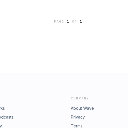
PAGE
1
OF
1
COMPANY
rks
About Wave
odcasts
Privacy
ry
Terms