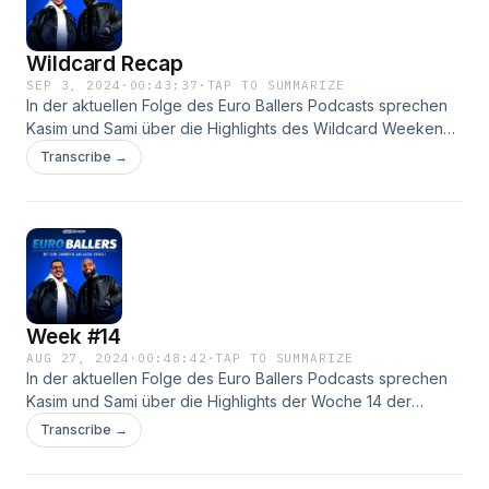
Wildcard Recap
SEP 3, 2024
·
00:43:37
·
TAP TO SUMMARIZE
In der aktuellen Folge des Euro Ballers Podcasts sprechen
Kasim und Sami über die Highlights des Wildcard Weekends
der European League of Football. Außerdem werfen sie
Transcribe →
einen Blick auf die bevorstehenden Halbfinals und geben
ihre Tipps für die entscheidenden Begegnungen ab.
#BALLOUT
Week #14
AUG 27, 2024
·
00:48:42
·
TAP TO SUMMARIZE
In der aktuellen Folge des Euro Ballers Podcasts sprechen
Kasim und Sami über die Highlights der Woche 14 der
European League of Football. Außerdem werfen sie einen
Transcribe →
Blick auf die kommenden Playoffs und geben ihre Tipps für
die entscheidenden Begegnungen ab. #BALLOUT