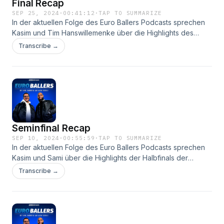
Final Recap
SEP 25, 2024
·
00:41:12
·
TAP TO SUMMARIZE
In der aktuellen Folge des Euro Ballers Podcasts sprechen
Kasim und Tim Hanswillemenke über die Highlights des
Finales der European League of Football. #BALLOUT
Transcribe →
Seminfinal Recap
SEP 10, 2024
·
00:55:59
·
TAP TO SUMMARIZE
In der aktuellen Folge des Euro Ballers Podcasts sprechen
Kasim und Sami über die Highlights der Halbfinals der
European League of Football. Außerdem werfen sie einen
Transcribe →
Blick auf das kommende Finale und geben ihre Tipps für
das entscheidende Spiel ab. #BALLOUT