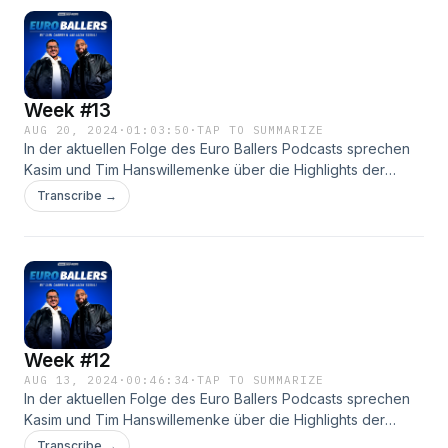
Week #13
AUG 20, 2024
·
01:03:50
·
TAP TO SUMMARIZE
In der aktuellen Folge des Euro Ballers Podcasts sprechen
Kasim und Tim Hanswillemenke über die Highlights der
Woche 13 der European League of Football. Sie analysieren
Transcribe →
die spannendsten Momente und werfen einen Blick auf die
Spiele der Woche 14, inklusive ihrer Tipps für die
kommenden Begegnungen. #BALLOUT
Week #12
AUG 13, 2024
·
00:46:34
·
TAP TO SUMMARIZE
In der aktuellen Folge des Euro Ballers Podcasts sprechen
Kasim und Tim Hanswillemenke über die Highlights der
Woche 12 der European League of Football. Der Fokus liegt
Transcribe →