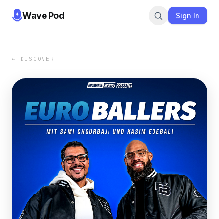
Wave Pod
Sign In
← DISCOVER