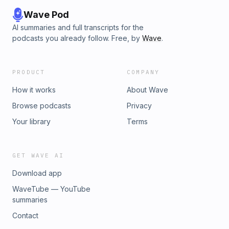
Wave Pod
AI summaries and full transcripts for the
podcasts you already follow. Free, by
Wave
.
PRODUCT
COMPANY
How it works
About Wave
Browse podcasts
Privacy
Your library
Terms
GET WAVE AI
Download app
WaveTube — YouTube
summaries
Contact