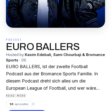
PODCAST
EURO BALLERS
Hosted by
Kasim Edebali, Sami Chourbaji & Bromance
Sports
·
DE
EURO BALLERS, ist der zweite Football
Podcast aus der Bromance Sports Familie. In
diesem Podcast dreht sich alles um die
European League of Football, und wer wäre
dafür besser qualifiziert als EX NFL Spieler und
READ MORE
ELF TV Experte Kasim "Vollmaschine" Edebali
10
episodes
⟳
und Football Bromance Insider Sami Chourbaji.