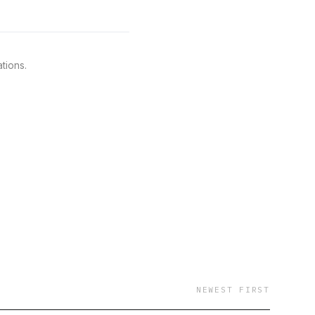
tions.
NEWEST FIRST