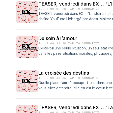
Compartimenter. Chaque aspect de leur vie
TEASER, vendredi dans EX… "L’h
groupe WhatsApp !En attendant, une incroyabl
JUL 8
·
00:01:28
·
TAP TO SUMMARIZE
en éclats toutes leurs certitudes...Vous savez 
TEASER, vendredi dans EX… "L’histoire inat
groupe WhatsApp « Noémie &amp; Raphaël da
chaîne YouTube Hébergé par Acast. Visitez 
Grange a réalisé cet épisode, Stéphane Bidar
d'informations.
Retrouvez-moi sur ma chaîne YouTube Héber
acast.com/privacy pour plus d'informations.
Du soin à l’amour
JUL 7
·
00:29:38
·
TAP TO SUMMARIZE
Existe-t-il une seule situation, un seul état
dans les pires situations morales, physiques,
interdit d’amour ? Anthony l’a pourtant bien c
dire : l’amour ne connaît pas de limites ![RE
YouTube Hébergé par Acast. Visitez acast.co
La croisée des destins
JUL 3
·
00:33:36
·
TAP TO SUMMARIZE
Quelle place l’amitié occupe-t-elle dans une 
vous allez entendre, elle en est le cœur bat
surviennent, la vie met parfois sur notre ro
des ressources qui nous aident à nous releve
visage du grand amour, rien que ça !Clément
TEASER, vendredi dans EX… "La 
épisode, Stéphane Bidart l'a monté et mis e
JUL 1
·
00:01:00
·
TAP TO SUMMARIZE