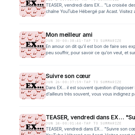
chaîne YouTube Hébergé par Acast. Visitez 
TEASER, vendredi dans EX… "La croisée des
d'informations.
chaîne YouTube Hébergé par Acast. Visitez 
d'informations.
Mon meilleur ami
JUN 30
·
00:38:41
·
TAP TO SUMMARIZE
En amour on dit qu’il est bon de faire ses expér
peu souffrir, pour savoir ce qu’on veut, et su
parfois, Justine pourrait vous en parler, c’e
aller chercher ailleurs, quand son âme sœur es
Retrouvez-moi sur ma chaîne YouTube Héber
Suivre son cœur
acast.com/privacy pour plus d'informations.
JUN 26
·
00:37:59
·
TAP TO SUMMARIZE
Dans EX… il est souvent question d’opposer 
d’ailleurs très souvent, vous vous indignez 
trahison est trop forte.&nbsp;Mais que voule
Et Émeline nous prouve, qu’envers et contre 
porte, il faut suivre son cœur !Clémentine D
TEASER, vendredi dans EX… "Su
Stéphane Bidart l'a monté et mis en musique
JUN 24
·
00:01:44
·
TAP TO SUMMARIZE
YouTube Hébergé par Acast. Visitez acast.co
TEASER, vendredi dans EX… "Suivre son cœ