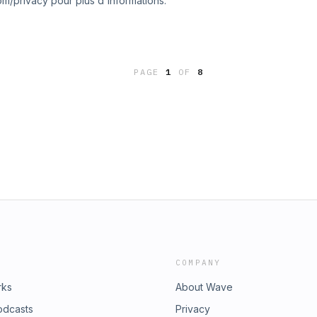
m/privacy pour plus d'informations.
PAGE
1
OF
8
COMPANY
rks
About Wave
odcasts
Privacy