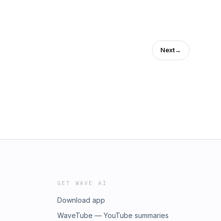
Next
→
GET WAVE AI
Download app
WaveTube — YouTube summaries