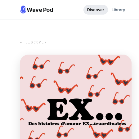
Wave Pod
Discover
Library
← DISCOVER