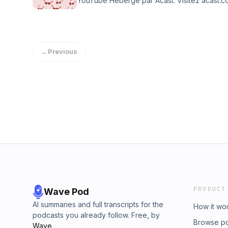
YouTube Hébergé par Acast. Visitez acast.co
←
Previous
PRODUCT
Wave Pod
AI summaries and full transcripts for the
How it wo
podcasts you already follow. Free, by
Browse p
Wave
.