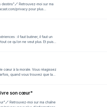
acast.com/privacy pour plus
 destins"🔗 Retrouvez-moi sur ma
acast.com/privacy pour plus
iences : il faut butiner, il faut un
rtout ce qu’on ne veut plus. Et puis
st peut être pas plus mal de ne pas
t là, juste à côté...[REDIFF]🔗
gé par Acast. Visitez
le cœur à la morale. Vous réagissez
parfois, quand vous trouvez que la
z-vous, « le cœur a ses raisons… ».
tout, quand l’amour frappe à la
e La Grange a réalisé cet épisode,
ivre son cœur"
.🔗 Retrouvez-moi sur ma chaîne
m/privacy pour plus d'informations.
ur"🔗 Retrouvez-moi sur ma chaîne