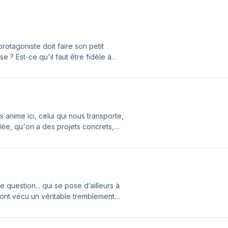
rotagoniste doit faire son petit
se ? Est-ce qu'il faut être fidèle à
va vous prouver une chose : il ne faut
EDIFF]🔗 Retrouvez-moi sur ma chaîne
m/privacy pour plus d'informations.
anime ici, celui qui nous transporte,
ilée, qu'on a des projets concrets,
u prédire à Raphaëlle, qu'alors
 elle devrait faire un demi-tour
 autre histoire d'amour ?[REDIFF]🔗
gé par Acast. Visitez
 question... qui se pose d’ailleurs à
nt vécu un véritable tremblement
trés, alors qu’aucun des deux ne
faire durer leur histoire ?