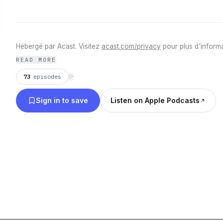
Hébergé par Acast. Visitez
acast.com/privacy
pour plus d'informa
READ MORE
73
episodes
⟳
Sign in to save
Listen on Apple Podcasts