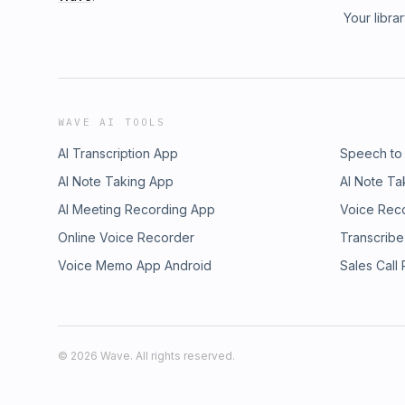
Your libra
WAVE AI TOOLS
AI Transcription App
Speech to
AI Note Taking App
AI Note Ta
AI Meeting Recording App
Voice Rec
Online Voice Recorder
Transcribe
Voice Memo App Android
Sales Call
©
2026
Wave. All rights reserved.