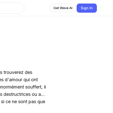
Sign In
Get Wave AI
s trouverez des
es d'amour qui ont
 énormément souffert, il
ns destructrices ou au
 si ce ne sont pas que