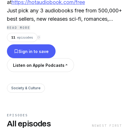
at
https://hotaudiobook.com/free
Just pick any 3 audiobooks free from 500,000+
best sellers, new releases sci-fi, romances,
mysteries, classics, and more. Select your
READ MORE
favorite audiobooks, free, stream or download
11
episodes
⟳
your audiobooks instantly on your smartphone,
Sign in to save
tablet, laptop or desktop. It's that easy!
Listen on Apple Podcasts
Note: The authors receive royalties paid by the
audiobook service provider for this free offer. If
you do not want your audiobook to be in the
Society & Culture
podcast please send us an email to
info@hotaudiobook.com.
EPISODES
All episodes
NEWEST FIRST