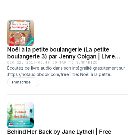
Noël à la petite boulangerie (La petite
boulangerie 3) par Jenny Colgan | Livre
Audio Gratuit
DEC 22, 2017
·
08:49:00
·
TAP TO SUMMARIZE
Écoutez ce livre audio dans son intégralité gratuitement sur
:https://hotaudiobook.com/freeTitre: Noël à la petite
boulangerie (La petite boulangerie 3)Auteur: Jenny
Transcribe →
ColganNarrateur: Christel TouretFormat: UnabridgedDurée: 8
hrs and 49 minsLangue: FrançaisDate de publication: 12-22-
17Éditeur: Audible StudiosGenres: Fiction,
ContemporaryRésumé:Découvrez enfin le dernier tome des
aventures gourmandes de Polly, l'héroïne emblématique de
La petite coulangerie du bout du monde, la série aux
centaines de milliers de lectrices !Polly Waterford ne voit
Behind Her Back by Jane Lythell | Free
pas le temps passer... Sa petite boulangerie l'occupe du