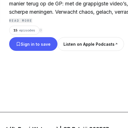
manier terug op de GP: met de grappigste video’s
scherpe meningen. Verwacht chaos, gelach, verra
spraakmakende gasten uit de racewereld!
READ MORE
15
episodes
⟳
Sign in to save
Listen on Apple Podcasts