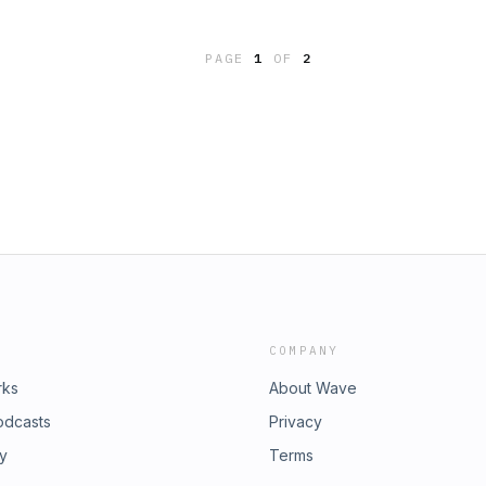
ube:
Remmerswaal bespreken we op een
itch:
lles wat er speelt in de Formule
PAGE
1
OF
2
Tok:
ube:
itch:
COMPANY
rks
About Wave
odcasts
Privacy
ry
Terms