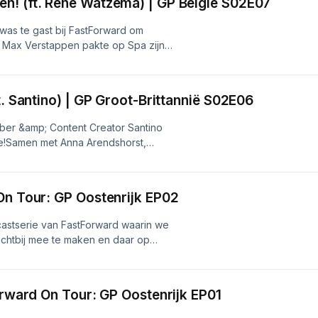
n! (ft. René Watzema) | GP België S02E07
as te gast bij FastForward om
. Max Verstappen pakte op Spa zijn
Bull. Kimi Antonelli won de race,
g lijkt Red Bull eindelijk weer de
omeback begonnen?Samen met Anna
t. Santino) | GP Groot-Brittannië S02E06
 alles door op een toegankelijke
oor zowel de actualiteit als de
ber &amp; Content Creator Santino
Volg ons op alle socials!Instagram:
e!Samen met Anna Arendshorst,
kTok:
emen we alles door op een
ube:
, met aandacht voor zowel de
itch:
n het raceweekend.Volg ons op alle
On Tour: GP Oostenrijk EP02
m/fastforwardgp/TikTok:
ube:
astserie van FastForward waarin we
itch:
ichtbij mee te maken en daar op
ze aflevering blikken we terug op
n Oostenrijk!Volg ons op alle
m/fastforwardgp?
orward On Tour: GP Oostenrijk EP01
1&amp;_t=zg-91uy8kjkgurYouTube: