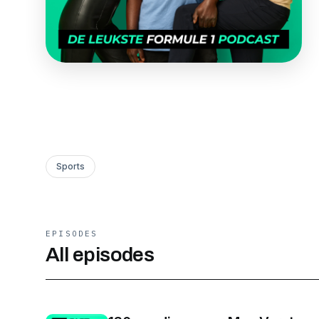
Sports
EPISODES
All episodes