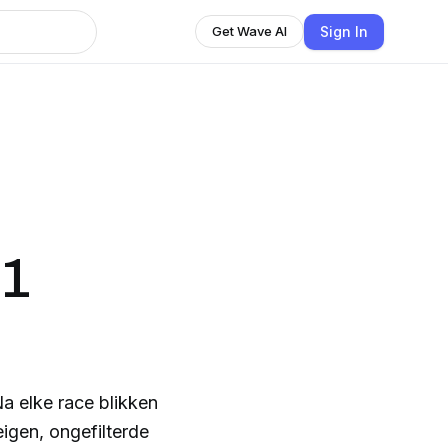
Sign In
Get Wave AI
 1
gen, ongefilterde