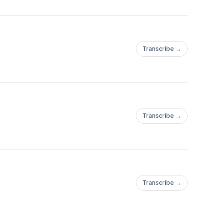
Transcribe →
Transcribe →
Transcribe →