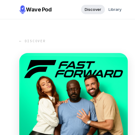
Wave Pod
Discover
Library
← DISCOVER