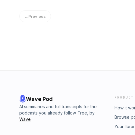
https://www.tiktok.com/@fastforwardgpYouT
Arendshorst, André Dongelmans en Bjorn 
https://www.youtube.com/@FastForwardGPTw
toegankelijke en vaak humoristische manier a
https://m.twitch.tv/fastforwardgp/home
←
Previous
1.Volg ons op alle socials!Instagram:
https://www.instagram.com/fastforwardgpTik
https://www.tiktok.com/@fastforwardgpYouT
https://www.youtube.com/@FastForwardGPTw
https://m.twitch.tv/fastforwardgp/home
PRODUCT
Wave Pod
AI summaries and full transcripts for the
How it wo
podcasts you already follow. Free, by
Browse p
Wave
.
Your libra