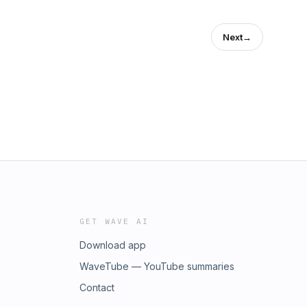
Next
→
GET WAVE AI
Download app
WaveTube — YouTube summaries
Contact