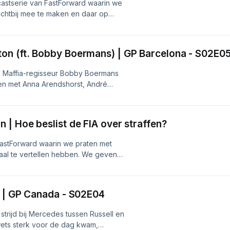
astserie van FastForward waarin we
itch:
ichtbij mee te maken en daar op
ze aflevering zijn we bij de GP van
 vrijdag in Spielberg. Van vrije
en in de hitte, een bloedhete
on (ft. Bobby Boermans) | GP Barcelona - S02E0
meteen op scherp zette.Volg ons op
m.com/fastforwardgp?
 Maffia-regisseur Bobby Boermans
n met Anna Arendshorst, André
1&amp;_t=zg-91uy8kjkgurYouTube:
 alles door op een toegankelijke
itch:
oor zowel de actualiteit als de
Volg ons op alle socials!Instagram:
 | Hoe beslist de FIA over straffen?
kTok:
ube:
FastForward waarin we praten met
itch:
haal te vertellen hebben. We geven
rt en laten zien wat er allemaal
cewereld.In deze aflevering schuift
r vorige baan als F1 Deputy Race
s | GP Canada - S02E04
bië.Volg ons op alle
m/fastforwardgp?
trijd bij Mercedes tussen Russell en
rwets sterk voor de dag kwam,
1&amp;_t=zg-91uy8kjkgurYouTube: