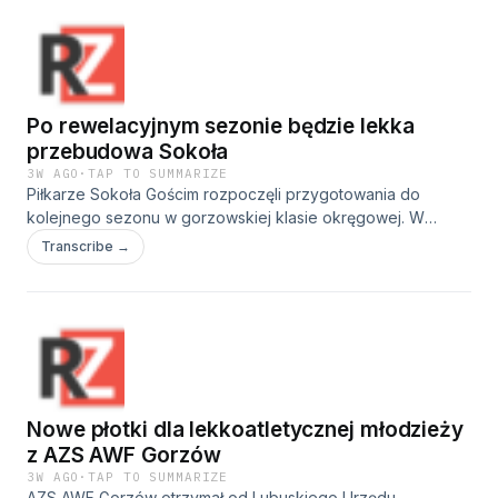
Po rewelacyjnym sezonie będzie lekka
przebudowa Sokoła
3W AGO
·
TAP TO SUMMARIZE
Piłkarze Sokoła Gościm rozpoczęli przygotowania do
kolejnego sezonu w gorzowskiej klasie okręgowej. W
składzie drużyny dojdzie do kilku zmian. Trener Sokoła
Transcribe →
Łukasz Szafrański nie ukrywa, że 6. miejsce wywalczone w
ubiegłym sezonie jako beniaminek to dość wysoko
postawiona poprzeczka przed kolejnymi rozgrywkami:
Nowe płotki dla lekkoatletycznej młodzieży
z AZS AWF Gorzów
3W AGO
·
TAP TO SUMMARIZE
AZS AWF Gorzów otrzymał od Lubuskiego Urzędu