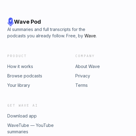
Góra, który od tego sezonu jest zawodnikiem ALKS AJP
Gorzów: Z pozostałych zawodników ALKS AJP najbliżej
podium była Wiktoria Knutowicz, 5. w trójskoku.
Wave Pod
AI summaries and full transcripts for the
podcasts you already follow. Free, by
Wave
.
PRODUCT
COMPANY
How it works
About Wave
Browse podcasts
Privacy
Your library
Terms
GET WAVE AI
Download app
WaveTube — YouTube
summaries