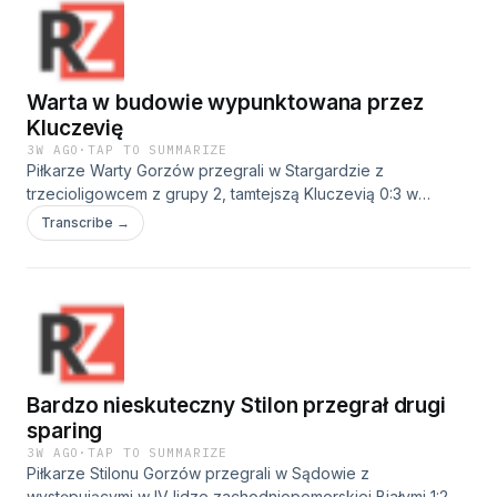
się w finałach to występ w tej konkurencji w Kanadzie daje
mu szczególne powody do optymizmu:
Warta w budowie wypunktowana przez
Kluczevię
3W AGO
·
TAP TO SUMMARIZE
Piłkarze Warty Gorzów przegrali w Stargardzie z
trzecioligowcem z grupy 2, tamtejszą Kluczevią 0:3 w
przedostatnim sparingu przed startem trzecioligowego
Transcribe →
sezonu. W gorzowskiej ekipie wciąż nie wykrystalizował się
skład na najbliższe rozgrywki: Trener Warty, Grzegorz
Kopernicki: Cała rozmowa z trenerem Warty w
poniedziałkowych magazynach w Radiu Zachód i Radiu
Gorzów.
Bardzo nieskuteczny Stilon przegrał drugi
sparing
3W AGO
·
TAP TO SUMMARIZE
Piłkarze Stilonu Gorzów przegrali w Sądowie z
występującymi w IV lidze zachodniopomorskiej Białymi 1:2 w