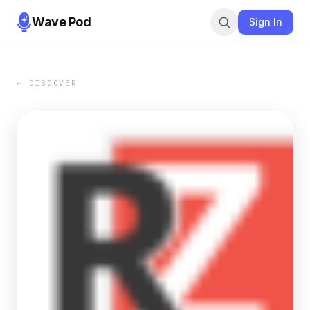
Wave Pod
Sign In
← DISCOVER