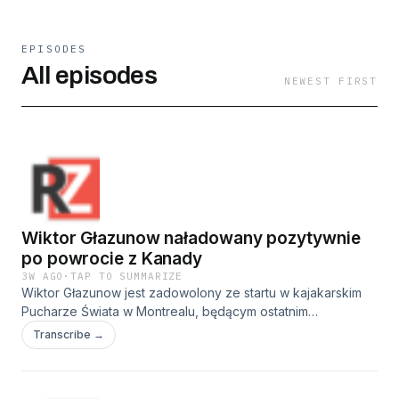
EPISODES
All episodes
NEWEST FIRST
Wiktor Głazunow naładowany pozytywnie
po powrocie z Kanady
3W AGO
·
TAP TO SUMMARIZE
Wiktor Głazunow jest zadowolony ze startu w kajakarskim
Pucharze Świata w Montrealu, będącym ostatnim
sprawdzianem przed zaplanowanymi na koniec sierpnia
Transcribe →
Mistrzostwami Świata w Poznaniu. Zawodnik AZS AWF
Gorzów cieszy się przede wszystkim z 4. miejsca w C1 na
1000 metrów, bo choć w poprzednich PŚ także meldował