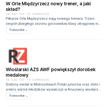
W Orle Międzyrzecz nowy trener, a jaki
skład?
3W AGO
·
TAP TO SUMMARIZE
Piłkarze Orła Międzyrzecz mają nowego trenera. Trzeci
zespół ubiegłego sezonu gorzowskiej klasy okręgowej nie
poprowadzi już Dariusz Borowy. Zastąpił go Radosław
Transcribe →
Kamiński, dotychczasowy szkoleniowiec Warty Słońsk.
Prezes Orła Sebastian Góral mówi, że trener Borowy
odszedł z międzyrzeckiego klubu z powodów osobistych:
Wioślarski AZS AWF powiększył dorobek
medalowy
3W AGO
·
TAP TO SUMMARIZE
Srebrny medal w Mistrzostwach Polski juniorów oraz złoto i
srebro wśród młodzików wywalczyli w Kruszwicy wioślarze
AZS AWF Gorzów. Trener Piotr Basta podkreśla, że w
Transcribe →
mistrzostwach juniorów rywalizacja stała na bardzo wysokim
poziomie: