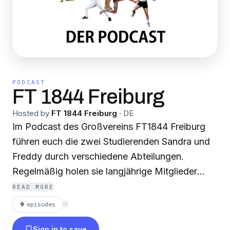
PODCAST
FT 1844 Freiburg
Hosted by
FT 1844 Freiburg
·
DE
Im Podcast des Großvereins FT1844 Freiburg
führen euch die zwei Studierenden Sandra und
Freddy durch verschiedene Abteilungen.
Regelmäßig holen sie langjährige Mitglieder
oder Mitarbeiter ans Mikrofon um von ihren
READ MORE
Eindrücken, Erfahrungen und der Entwicklung
9
episodes
⟳
des Vereins zu sprechen. Bei über 180 Jahren
Sign in to save