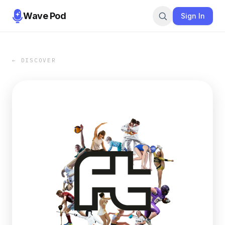
Wave Pod
Sign In
← DISCOVER