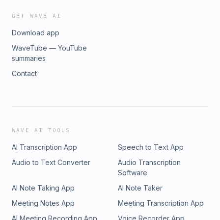
GET WAVE AI
Download app
WaveTube — YouTube
summaries
Contact
WAVE AI TOOLS
AI Transcription App
Speech to Text App
Audio to Text Converter
Audio Transcription
Software
AI Note Taking App
AI Note Taker
Meeting Notes App
Meeting Transcription App
AI Meeting Recording App
Voice Recorder App