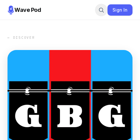
Wave Pod
Sign In
← DISCOVER